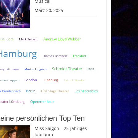
Musical
März 20, 2025
Andrew Lloyd Webber
ue Flora
Mark Seibert
Hamburg
Thomas Borchert
Frankfurt
Schmidt Theater
rny Littmann
Martin Lingnau
DVD
London
Lüneburg
rsten Lepper
Patrick Stanke
Berlin
k Breidenbach
First Stage Theater
Les Miserables
eater Lüneburg
Operettenhaus
eine persönlichen Top Ten
Miss Saigon – 25-jähriges
Jubiläum