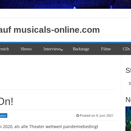
auf musicals-online.com
rreich
Shows
Interviews
Backstage
Filme
CDs
S
Su
na
On!
N
Posted on
8. Juni 2021
ndon
 2020, als alle Theater weltweit pandemiebedingt