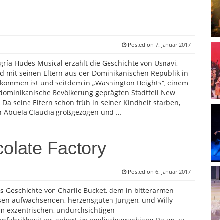
Posted on
7. Januar 2017
gría Hudes Musical erzählt die Geschichte von Usnavi,
nd mit seinen Eltern aus der Dominikanischen Republik in
kommen ist und seitdem in „Washington Heights“, einem
dominikanische Bevölkerung geprägten Stadtteil New
. Da seine Eltern schon früh in seiner Kindheit starben,
on Abuela Claudia großgezogen und …
colate Factory
Posted on
6. Januar 2017
s Geschichte von Charlie Bucket, dem in bitterarmen
sen aufwachsenden, herzensguten Jungen, und Willy
m exzentrischen, undurchsichtigen
nfabrikbesitzer, gehört im englischsprachigen Raum zu