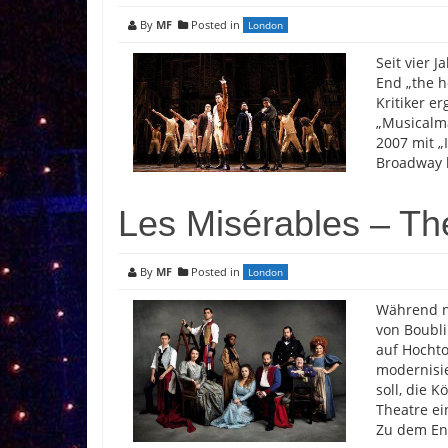
By
MF
Posted in
London
Seit vier 
End „the ho
Kritiker e
„Musicalm
2007 mit „
Broadway b
Les Misérables – Th
By
MF
Posted in
London
Während ne
von Boubl
auf Hochto
modernisie
soll, die 
Theatre ei
Zu dem En