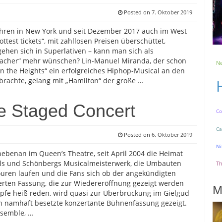
Posted on
7. Oktober 2019
Jahren in New York und seit Dezember 2017 auch im West
ttest tickets“, mit zahllosen Preisen überschüttet,
rgehen sich in Superlativen – kann man sich als
acher“ mehr wünschen? Lin-Manuel Miranda, der schon
Ne
In the Heights“ ein erfolgreiches Hiphop-Musical an den
rachte, gelang mit „Hamilton“ der große …
e Staged Concert
Co
Ca
Posted on
6. Oktober 2019
Ni
benan im Queen’s Theatre, seit April 2004 die Heimat
ils und Schönbergs Musicalmeisterwerk, die Umbauten
Th
uren laufen und die Fans sich ob der angekündigten
rten Fassung, die zur Wiedereröffnung gezeigt werden
M
Köpfe heiß reden, wird quasi zur Überbrückung im Gielgud
n namhaft besetzte konzertante Bühnenfassung gezeigt.
semble, …