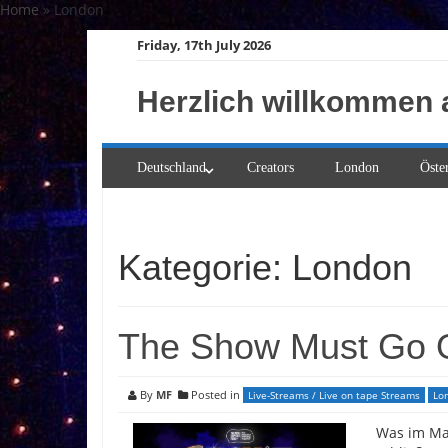
Skip
Home
»
London
to
Friday, 17th July 2026
content
Herzlich willkommen 
Deutschland
Creators
London
Öste
Kategorie:
London
The Show Must Go 
By
MF
Posted in
Live-Streams / Live on tape Streams
Lo
Was im Mai