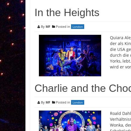
In the Heights
By
MF
Posted in
London
Quiara Ale
der als Ki
die USA ge
durch die 
Yorks, lebt
wird er v
Charlie and the Cho
By
MF
Posted in
London
Roald Dahl
Verhältnis
Wonka, de
Schokolade