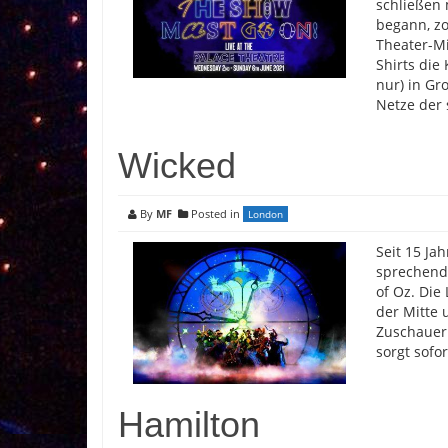
schließen 
begann, zo
Theater-Mi
Shirts die
nur) in Gr
Netze der 
Wicked
By
MF
Posted in
London
Seit 15 Ja
sprechend
of Oz. Die
der Mitte
Zuschauer 
sorgt sofo
Hamilton