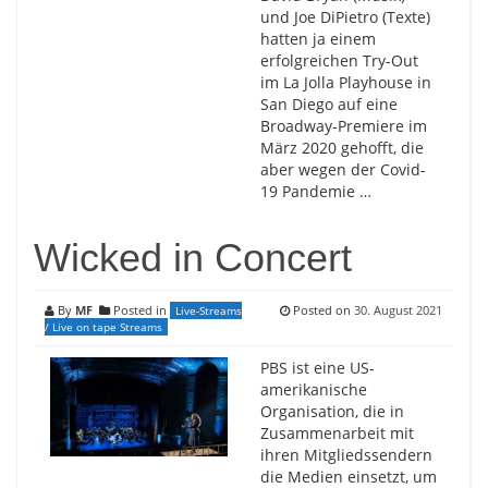
und Joe DiPietro (Texte)
hatten ja einem
erfolgreichen Try-Out
im La Jolla Playhouse in
San Diego auf eine
Broadway-Premiere im
März 2020 gehofft, die
aber wegen der Covid-
19 Pandemie …
Wicked in Concert
By
MF
Posted in
Posted on
30. August 2021
Live-Streams
/ Live on tape Streams
PBS ist eine US-
amerikanische
Organisation, die in
Zusammenarbeit mit
ihren Mitgliedssendern
die Medien einsetzt, um