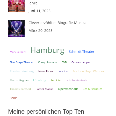
Jahre
Juni 11, 2025
Clever erzähltes Biografie-Musical
März 20, 2025
Hamburg
Schmidt Theater
Mark Seibert
First Stage Theater
Corny Littmann
DVD
Carsten Lepper
London
Andrew Lloyd Webber
Theater Lüneburg
Neue Flora
Lüneburg
Martin Lingnau
Frankfurt
Nik Breidenbach
Thomas Borchert
Patrick Stanke
Operettenhaus
Les Miserables
Berlin
Meine persönlichen Top Ten