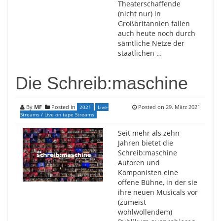
Theaterschaffende
(nicht nur) in
Großbritannien fallen
auch heute noch durch
sämtliche Netze der
staatlichen …
Die Schreib:maschine
By
MF
Posted in
Posted on
29. März 2021
2021
Live-
Streams / Live on tape Streams
Seit mehr als zehn
Jahren bietet die
Schreib:maschine
Autoren und
Komponisten eine
offene Bühne, in der sie
ihre neuen Musicals vor
(zumeist
wohlwollendem)