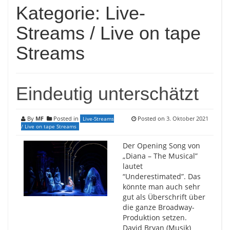
Kategorie:
Live-
Streams / Live on tape
Streams
Eindeutig unterschätzt
By
MF
Posted in
Posted on
3. Oktober 2021
Live-Streams
/ Live on tape Streams
Der Opening Song von
„Diana – The Musical”
lautet
“Underestimated”. Das
könnte man auch sehr
gut als Überschrift über
die ganze Broadway-
Produktion setzen.
David Bryan (Musik)