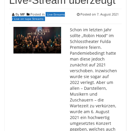
Live-Stream überzeugt
By
MF
Posted in
Posted on
7. August 2021
Live-Streams
/ Live on tape Streams
Schon im letzten Jahr
sollte „Robin Hood“ im
Schlosstheater Fulda
Premiere feiern.
Pandemiebedingt hatte
man diese jedoch
zunächst auf 2021
verschoben. Inzwischen
wurde sie sogar auf
2022 verlegt. Aber um
allen – Darstellern,
Musikern und
Zuschauern – die
Wartezeit zu verkürzen,
wurde am 6. August
2021 ein hochwertig
umgesetztes Konzert
gegeben, welches auch