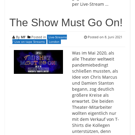
per Live-Stream …
The Show Must Go On!
By
MF
Posted in
Posted on
8. Juni 2021
Live-Streams
/ Live on tape Streams
London
Was im Mai 2020, als
alle Theater weltweit
pandemiebedingt
schließen mussten, als
Idee von Chris Marcus
und Damien Stanton
begann, zog deutlich
größere Kreise als
erwartet. Die beiden
Theater-Mitarbeiter
wollten eigentlich nur
mit dem Verkauf von T-
Shirts die Kollegen
unterstützen, denn