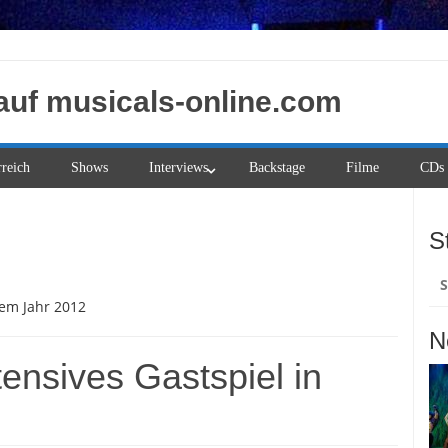
auf musicals-online.com
rreich
Shows
Interviews
Backstage
Filme
CDs
S
Su
na
dem Jahr 2012
N
tensives Gastspiel in