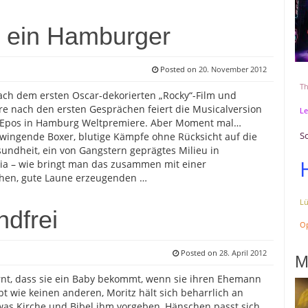
e ein Hamburger
Posted on
20. November 2012
Th
ach dem ersten Oscar-dekorierten „Rocky“-Film und
re nach den ersten Gesprächen feiert die Musicalversion
Le
-Epos in Hamburg Weltpremiere. Aber Moment mal…
S
wingende Boxer, blutige Kämpfe ohne Rücksicht auf die
undheit, ein von Gangstern geprägtes Milieu in
ia – wie bringt man das zusammen mit einer
chen, gute Laune erzeugenden …
L
ndfrei
Op
Posted on
28. April 2012
M
nt, dass sie ein Baby bekommt, wenn sie ihren Ehemann
ebt wie keinen anderen, Moritz hält sich beharrlich an
was Kirche und Bibel ihm vorgeben, Hänschen passt sich