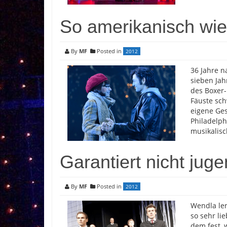
So amerikanisch wi
By
MF
Posted in
2012
36 Jahre n
sieben Jah
des Boxer
Fäuste sch
eigene Ges
Philadelph
musikalis
Garantiert nicht juge
By
MF
Posted in
2012
Wendla ler
so sehr li
dem fest, 