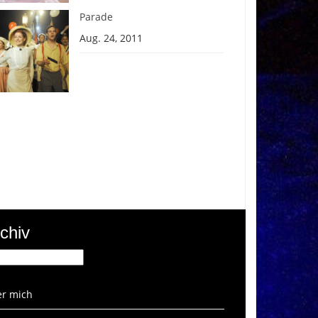
Parade
Aug. 24, 2011
chiv
hiv
r mich