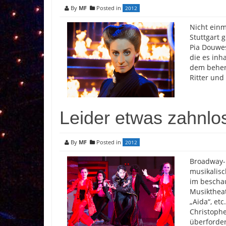
By
MF
Posted in
2012
Nicht ein
Stuttgart 
Pia Douwes
die es inh
dem beherz
Ritter und
Leider etwas zahnlo
By
MF
Posted in
2012
Broadway-
musikalisc
im beschau
Musiktheat
„Aida“, et
Christophe
überforder