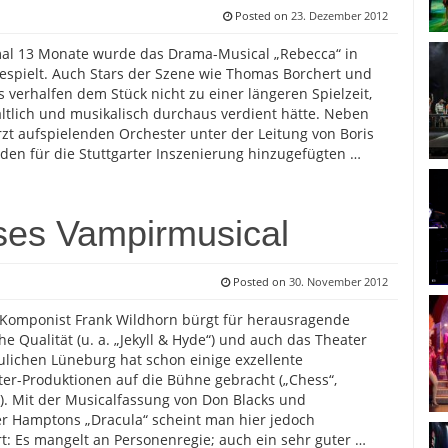
Posted on
23. Dezember 2012
mal 13 Monate wurde das Drama-Musical „Rebecca“ in
gespielt. Auch Stars der Szene wie Thomas Borchert und
 verhalfen dem Stück nicht zu einer längeren Spielzeit,
altlich und musikalisch durchaus verdient hätte. Neben
t aufspielenden Orchester unter der Leitung von Boris
 den für die Stuttgarter Inszenierung hinzugefügten …
ses Vampirmusical
Posted on
30. November 2012
Komponist Frank Wildhorn bürgt für herausragende
he Qualität (u. a. „Jekyll & Hyde“) und auch das Theater
lichen Lüneburg hat schon einige exzellente
er-Produktionen auf die Bühne gebracht („Chess“,
c.). Mit der Musicalfassung von Don Blacks und
r Hamptons „Dracula“ scheint man hier jedoch
t: Es mangelt an Personenregie; auch ein sehr guter …