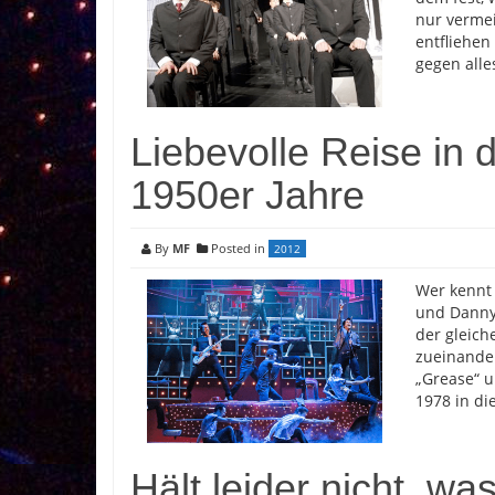
nur vermei
entfliehen
gegen alle
Liebevolle Reise in 
1950er Jahre
By
MF
Posted in
2012
Wer kennt 
und Danny,
der gleich
zueinander
„Grease“ u
1978 in di
Hält leider nicht, w