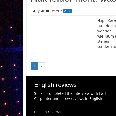
By
MF
Posted in
2012
Hape Kerke
„Mördersho
wer den Fi
wie kaum e
stehen. In
sondern a
1
2
English reviews
So far I completed the interview with
Earl
Carpenter
and a few reviews in English.
English reviews