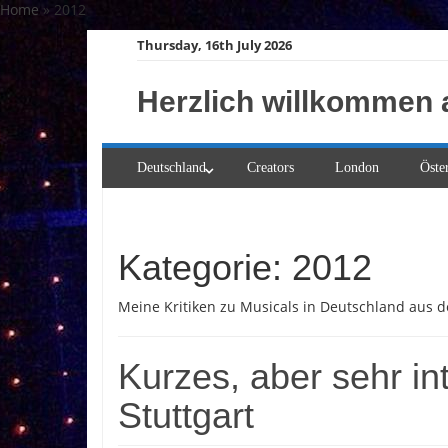
Skip
Home
»
2012
to
Thursday, 16th July 2026
content
Herzlich willkommen 
Deutschland
Creators
London
Öste
Kategorie:
2012
Meine Kritiken zu Musicals in Deutschland aus 
Kurzes, aber sehr in
Stuttgart