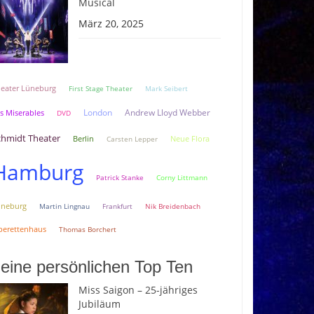
Musical
März 20, 2025
eater Lüneburg
First Stage Theater
Mark Seibert
London
Andrew Lloyd Webber
s Miserables
DVD
chmidt Theater
Berlin
Neue Flora
Carsten Lepper
Hamburg
Patrick Stanke
Corny Littmann
üneburg
Martin Lingnau
Frankfurt
Nik Breidenbach
erettenhaus
Thomas Borchert
eine persönlichen Top Ten
Miss Saigon – 25-jähriges
Jubiläum