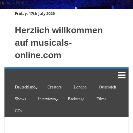
Skip
Home
»
Filme
to
Friday, 17th July 2026
content
Herzlich willkommen
auf musicals-
online.com
Deutschland
Creators
London
Österreich
Shows
Interviews
Backstage
Filme
CDs