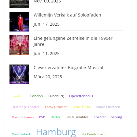
Nov. 09, 2025
Willemijn Verkaik auf Solopfaden
Juni 17, 2025
Eine gelungene Zeitreise in die 1990er
Jahre
Juni 11, 2025
Clever erzähltes Biografie-Musical
März 20, 2025
London
Lüneburg
Frankfurt
Operettenhaus
Neue Flora
First Stage Theater
Corny Littmann
Thomas Borchert
Berlin
Theater Lüneburg
Martin Lingnau
DVD
Les Miserables
Hamburg
Mark Seibert
Nik Breidenbach