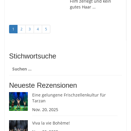
Film zerlegt und kein
gutes Haar …
1
2
3
4
5
Stichwortsuche
Suchen
nach:
Neueste Rezensionen
Eine gelungene Frischzellenkultur für
Tarzan
Nov. 20, 2025
Viva la vie Bohème!