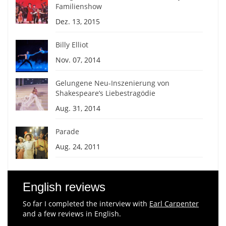
Familienshow
Dez. 13, 2015
Billy Elliot
Nov. 07, 2014
Gelungene Neu-Inszenierung von
Shakespeare’s Liebestragödie
Aug. 31, 2014
Parade
Aug. 24, 2011
English reviews
So far I completed the interview with
Earl Carpenter
and a few reviews in English.