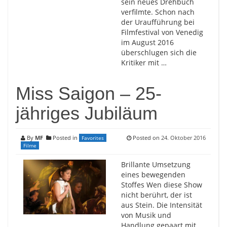
sein neues Drehbuch
verfilmte. Schon nach
der Uraufführung bei
Filmfestival von Venedig
im August 2016
überschlugen sich die
Kritiker mit …
Miss Saigon – 25-
jähriges Jubiläum
By
MF
Posted in
Posted on
24. Oktober 2016
Favorites
Filme
Brillante Umsetzung
eines bewegenden
Stoffes Wen diese Show
nicht berührt, der ist
aus Stein. Die Intensität
von Musik und
Handlung gepaart mit