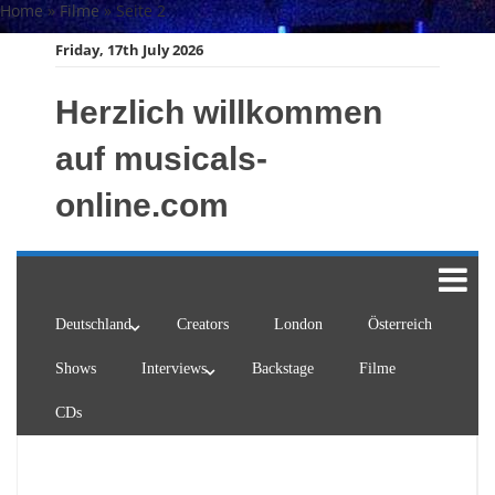
Skip
Home
»
Filme
»
Seite 2
to
Friday, 17th July 2026
content
Herzlich willkommen
auf musicals-
online.com
Deutschland
Creators
London
Österreich
Shows
Interviews
Backstage
Filme
CDs