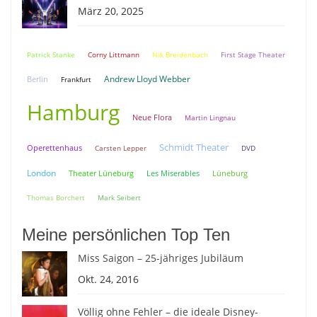
März 20, 2025
Patrick Stanke
Corny Littmann
Nik Breidenbach
First Stage Theater
Andrew Lloyd Webber
Berlin
Frankfurt
Hamburg
Neue Flora
Martin Lingnau
Schmidt Theater
Operettenhaus
Carsten Lepper
DVD
London
Theater Lüneburg
Lüneburg
Les Miserables
Thomas Borchert
Mark Seibert
Meine persönlichen Top Ten
Miss Saigon – 25-jähriges Jubiläum
Okt. 24, 2016
Völlig ohne Fehler – die ideale Disney-