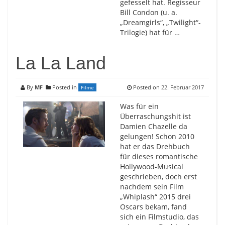
gefesselt hat. Regisseur
Bill Condon (u. a.
„Dreamgirls“, „Twilight“-
Trilogie) hat für …
La La Land
By
MF
Posted in
Posted on
22. Februar 2017
Filme
Was für ein
Überraschungshit ist
Damien Chazelle da
gelungen! Schon 2010
hat er das Drehbuch
für dieses romantische
Hollywood-Musical
geschrieben, doch erst
nachdem sein Film
„Whiplash“ 2015 drei
Oscars bekam, fand
sich ein Filmstudio, das