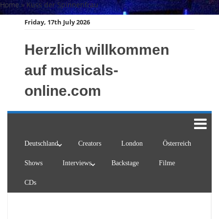
Skip
Home
»
Kuss der Spinnenfrau
to
Friday, 17th July 2026
content
Herzlich willkommen
auf musicals-
online.com
Deutschland
Creators
London
Österreich
Shows
Interviews
Backstage
Filme
CDs