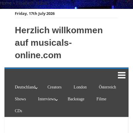
Skip
Home
»
Elisabeth Hübert
to
Friday, 17th July 2026
content
Herzlich willkommen
auf musicals-
online.com
Deutschland
Creators
London
Österreich
Shows
Interviews
Backstage
Filme
CDs