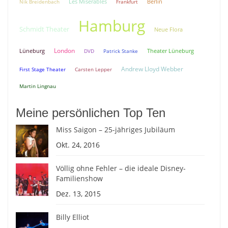
Berlin
Nik Breidenbach
Les Miserables
Frankfurt
Hamburg
Schmidt Theater
Neue Flora
London
Lüneburg
Theater Lüneburg
DVD
Patrick Stanke
Andrew Lloyd Webber
First Stage Theater
Carsten Lepper
Martin Lingnau
Meine persönlichen Top Ten
Miss Saigon – 25-jähriges Jubiläum
Okt. 24, 2016
Völlig ohne Fehler – die ideale Disney-
Familienshow
Dez. 13, 2015
Billy Elliot