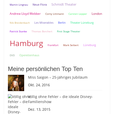
Schmidt Theater
Neue Flora
Martin Lingnau
Andrew Lloyd Webber
London
Corny Littmann
Carsten Lepper
Berlin
Theater Lüneburg
Nik Breidenbach
Les Miserables
Patrick Stanke
Thomas Borchert
First Stage Theater
Hamburg
Lüneburg
Frankfurt
Mark Seibert
DVD
Operettenhaus
Meine persönlichen Top Ten
Miss Saigon – 25-jähriges Jubiläum
Okt. 24, 2016
Völlig ohne Fehler – die ideale Disney-
Familienshow
Dez. 13, 2015