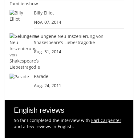
Billy Elliot
Nov. 07, 2014
Gelungene Neu-Inszenierung von
Shakespeare’s Liebestragödie
Aug. 31, 2014
Parade
Aug. 24, 2011
English reviews
So far I completed the interview with
Earl Carpenter
and a few reviews in English.