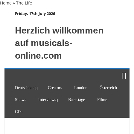
Skip
Home
»
The Life
to
Friday, 17th July 2026
content
Herzlich willkommen
auf musicals-
online.com
Deutschland
Creators
London
Österreich
Shows
Interviews
Backstage
Filme
CDs