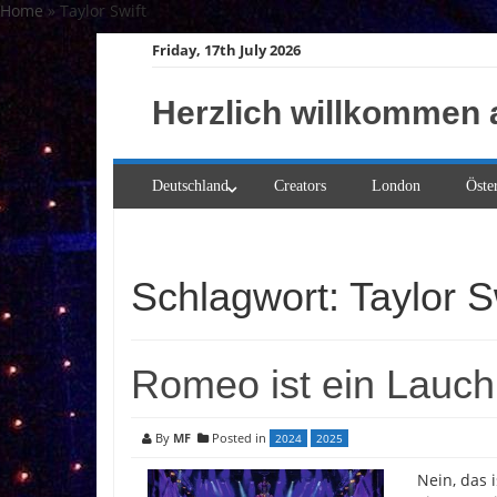
Skip
Home
»
Taylor Swift
to
Friday, 17th July 2026
content
Herzlich willkommen 
Deutschland
Creators
London
Öste
Schlagwort:
Taylor S
Romeo ist ein Lauch
By
MF
Posted in
2024
2025
Nein, das 