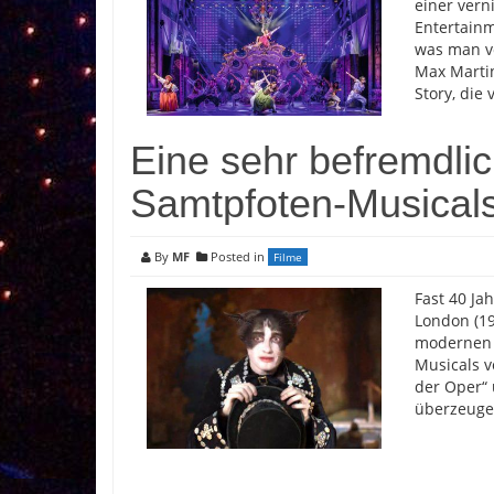
einer vern
Entertainm
was man vo
Max Martin
Story, die 
Eine sehr befremdli
Samtpfoten-Musical
By
MF
Posted in
Filme
Fast 40 Ja
London (19
modernen „
Musicals v
der Oper“ 
überzeuge