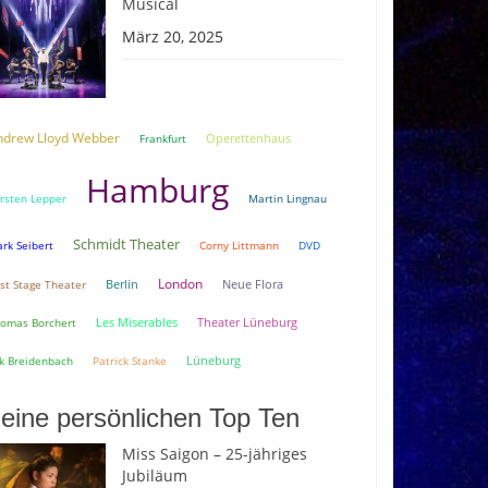
Musical
März 20, 2025
ndrew Lloyd Webber
Frankfurt
Operettenhaus
Hamburg
rsten Lepper
Martin Lingnau
Schmidt Theater
rk Seibert
Corny Littmann
DVD
London
Berlin
Neue Flora
rst Stage Theater
Theater Lüneburg
omas Borchert
Les Miserables
Lüneburg
k Breidenbach
Patrick Stanke
eine persönlichen Top Ten
Miss Saigon – 25-jähriges
Jubiläum