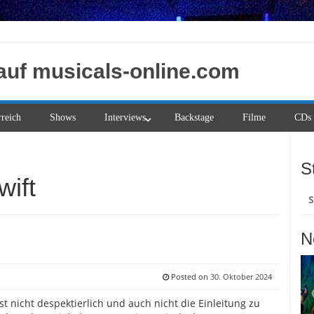
auf musicals-online.com
rreich
Shows
Interviews
Backstage
Filme
CDs
S
wift
Su
na
N
Posted on
30. Oktober 2024
ist nicht despektierlich und auch nicht die Einleitung zu