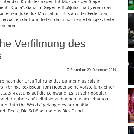
ichtenden Kritik des neuen Hit-Musicals der Stage
ent „&Julia“. Ganz im Gegenteil! „&Julia“ hält genau das,
n einem Juke Box Musical mit Hits aus der Feder von
 erwarten darf und liefert dazu noch eine blitzgescheite
von Jana …
che Verfilmung des
s
Posted on
20. Dezember 2019
hre nach der Uraufführung des Bühnenmusicals in
81) bringt Regisseur Tom Hooper seine Vorstellung einer
Cats“-Fassung auf die Leinwand. Es ist sehr populär,
on der Bühne auf Celluloid zu bannen. Beim “Phantom
und “Into the Woods“ gelang dies nur mäßig
nd. Doch „Die Schöne und das Biest“ und …