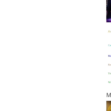
A
Ca
Ma
Fi
Th
Ni
M