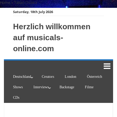
Skip
Home
»
Takao Osawa
to
Saturday, 18th July 2026
content
Herzlich willkommen
auf musicals-
online.com
Deutschland
Creators
London
Österreich
Shows
Interviews
Backstage
Filme
CDs