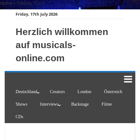
Skip
Home
»
Stanley Tucci
to
Friday, 17th July 2026
content
Herzlich willkommen
auf musicals-
online.com
Deutschland
Creators
London
Österreich
Shows
Interviews
Backstage
Filme
CDs