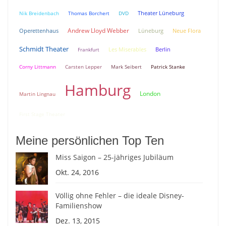
Theater Lüneburg
Nik Breidenbach
Thomas Borchert
DVD
Andrew Lloyd Webber
Lüneburg
Neue Flora
Operettenhaus
Schmidt Theater
Berlin
Frankfurt
Les Miserables
Corny Littmann
Carsten Lepper
Mark Seibert
Patrick Stanke
Hamburg
London
Martin Lingnau
First Stage Theater
Meine persönlichen Top Ten
Miss Saigon – 25-jähriges Jubiläum
Okt. 24, 2016
Völlig ohne Fehler – die ideale Disney-
Familienshow
Dez. 13, 2015