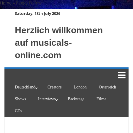
Skip
Home
»
Peggy Pollow
to
Saturday, 18th July 2026
content
Herzlich willkommen
auf musicals-
online.com
Deutschland
Creators
London
Österreich
Shows
Interviews
Backstage
Filme
CDs