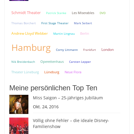
Schmidt Theater
Patrick Stanke
Les Miserables
DVD
Thomas Borchert
First Stage Theater
Mark Seibert
Andrew Lloyd Webber
Berlin
Martin Lingnau
Hamburg
London
Corny Littmann
Frankfurt
Nik Breidenbach
Operettenhaus
Carsten Lepper
Theater Lüneburg
Lüneburg
Neue Flora
Meine persönlichen Top Ten
Miss Saigon – 25-jähriges Jubiläum
Okt. 24, 2016
Völlig ohne Fehler – die ideale Disney-
Familienshow