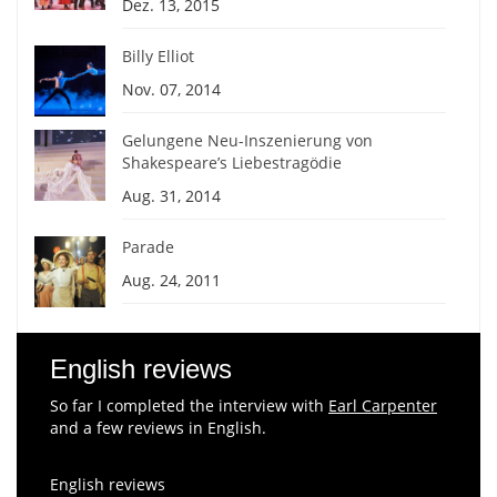
Dez. 13, 2015
Billy Elliot
Nov. 07, 2014
Gelungene Neu-Inszenierung von
Shakespeare’s Liebestragödie
Aug. 31, 2014
Parade
Aug. 24, 2011
English reviews
So far I completed the interview with
Earl Carpenter
and a few reviews in English.
English reviews