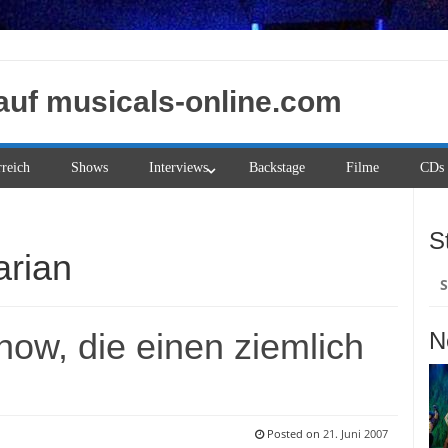
auf musicals-online.com
rreich
Shows
Interviews
Backstage
Filme
CDs
S
arian
Su
na
how, die einen ziemlich
N
Posted on
21. Juni 2007