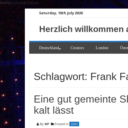
Skip
Home
»
Frank Farian
to
Saturday, 18th July 2026
content
Herzlich willkommen 
Deutschland
Creators
London
Öste
Schlagwort:
Frank F
Eine gut gemeinte S
kalt lässt
By
MF
Posted in
2007