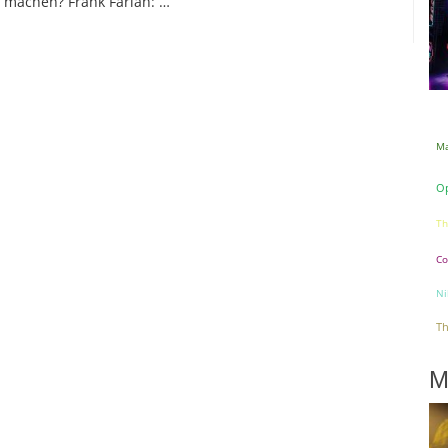
 machen? Frank Farian: …
Ma
Op
Th
Co
Ni
Th
M