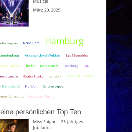
Musical
März 20, 2025
Hamburg
Neue Flora
rtin Lingnau
Andrew Lloyd Webber
erettenhaus
Les Miserables
Berlin
Lüneburg
omas Borchert
Mark Seibert
DVD
Schmidt Theater
London
rny Littmann
Patrick Stanke
k Breidenbach
Frankfurt
Carsten Lepper
eater Lüneburg
First Stage Theater
eine persönlichen Top Ten
Miss Saigon – 25-jähriges
Jubiläum