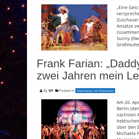
„Eine Gesc
verspreche
Zuschauer
Ansätze zw
zusammenz
Sunny (Dwa
Großmutte
Frank Farian: „Daddy
zwei Jahren mein L
By
MF
Posted in
Interviews mit Kreativen
Am 26. Apr
Berlin (de
nächsten A
hektischen
über den 
Michaela F