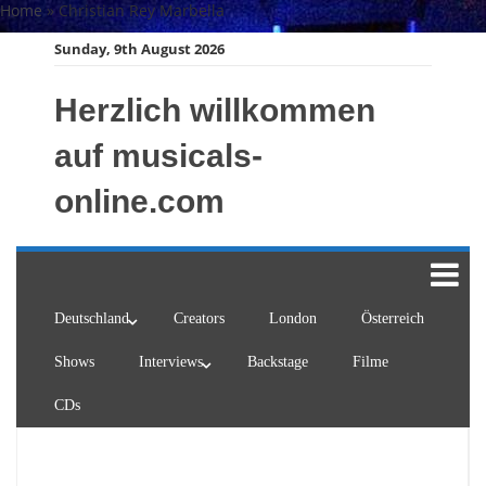
Skip
Home
»
Christian Rey Marbella
to
Sunday, 9th August 2026
content
Herzlich willkommen
auf musicals-
online.com
Deutschland
Creators
London
Österreich
Shows
Interviews
Backstage
Filme
CDs