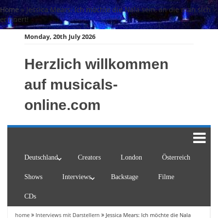
Skip
Home
»
Jessica Mears: Ich möchte die Nala sein, an die man sich
to
erinnert!
content
Monday, 20th July 2026
Herzlich willkommen
auf musicals-
online.com
Deutschland
Creators
London
Österreich
Shows
Interviews
Backstage
Filme
CDs
home
Interviews mit Darstellern
Jessica Mears: Ich möchte die Nala