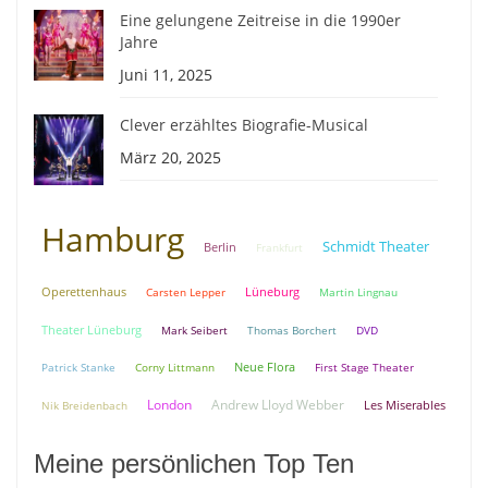
Eine gelungene Zeitreise in die 1990er
Jahre
Juni 11, 2025
Clever erzähltes Biografie-Musical
März 20, 2025
Hamburg
Schmidt Theater
Berlin
Frankfurt
Lüneburg
Operettenhaus
Carsten Lepper
Martin Lingnau
Theater Lüneburg
Mark Seibert
Thomas Borchert
DVD
Neue Flora
Patrick Stanke
Corny Littmann
First Stage Theater
London
Andrew Lloyd Webber
Nik Breidenbach
Les Miserables
Meine persönlichen Top Ten