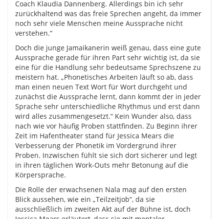
Coach Klaudia Dannenberg. Allerdings bin ich sehr
zurückhaltend was das freie Sprechen angeht, da immer
noch sehr viele Menschen meine Aussprache nicht
verstehen.“
Doch die junge Jamaikanerin weiß genau, dass eine gute
Aussprache gerade für ihren Part sehr wichtig ist, da sie
eine für die Handlung sehr bedeutsame Sprechszene zu
meistern hat. „Phonetisches Arbeiten läuft so ab, dass
man einen neuen Text Wort für Wort durchgeht und
zunächst die Aussprache lernt, dann kommt der in jeder
Sprache sehr unterschiedliche Rhythmus und erst dann
wird alles zusammengesetzt.“ Kein Wunder also, dass
nach wie vor häufig Proben stattfinden. Zu Beginn ihrer
Zeit im Hafentheater stand für Jessica Mears die
Verbesserung der Phonetik im Vordergrund ihrer
Proben. Inzwischen fühlt sie sich dort sicherer und legt
in ihren täglichen Work-Outs mehr Betonung auf die
Körpersprache.
Die Rolle der erwachsenen Nala mag auf den ersten
Blick aussehen, wie ein „Teilzeitjob“, da sie
ausschließlich im zweiten Akt auf der Bühne ist, doch
Jessica Mears erläutert, dass sie mit mentaler