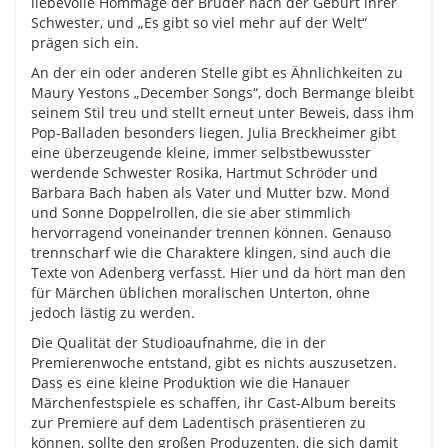
liebevolle Hommage der Brüder nach der Geburt ihrer
Schwester, und „Es gibt so viel mehr auf der Welt“
prägen sich ein.
An der ein oder anderen Stelle gibt es Ähnlichkeiten zu
Maury Yestons „December Songs“, doch Bermange bleibt
seinem Stil treu und stellt erneut unter Beweis, dass ihm
Pop-Balladen besonders liegen. Julia Breckheimer gibt
eine überzeugende kleine, immer selbstbewusster
werdende Schwester Rosika, Hartmut Schröder und
Barbara Bach haben als Vater und Mutter bzw. Mond
und Sonne Doppelrollen, die sie aber stimmlich
hervorragend voneinander trennen können. Genauso
trennscharf wie die Charaktere klingen, sind auch die
Texte von Adenberg verfasst. Hier und da hört man den
für Märchen üblichen moralischen Unterton, ohne
jedoch lästig zu werden.
Die Qualität der Studioaufnahme, die in der
Premierenwoche entstand, gibt es nichts auszusetzen.
Dass es eine kleine Produktion wie die Hanauer
Märchenfestspiele es schaffen, ihr Cast-Album bereits
zur Premiere auf dem Ladentisch präsentieren zu
können, sollte den großen Produzenten, die sich damit