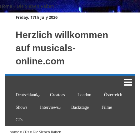
Skip
Home
»
Die Sieben Raben
to
Friday, 17th July 2026
content
Herzlich willkommen
auf musicals-
online.com
Deutschland
Creators
London
Österreich
Shows
Interviews
Backstage
Filme
CDs
home
CDs
Die Sieben Raben