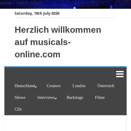
Skip
Home
»
Sabine Mayer
to
Saturday, 18th July 2026
content
Herzlich willkommen
auf musicals-
online.com
Deutschland
Creators
London
Österreich
Shows
Interviews
Backstage
Filme
CDs