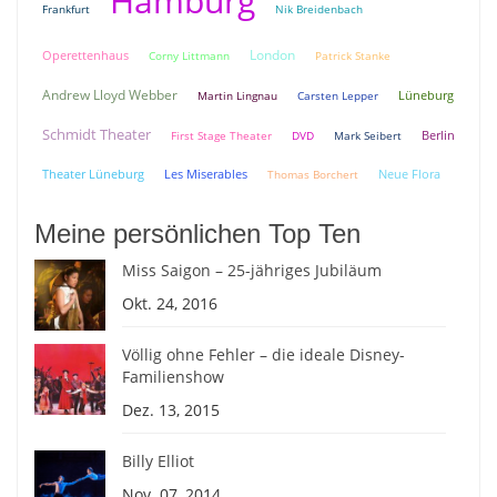
Hamburg
Frankfurt
Nik Breidenbach
London
Operettenhaus
Corny Littmann
Patrick Stanke
Andrew Lloyd Webber
Lüneburg
Martin Lingnau
Carsten Lepper
Schmidt Theater
Berlin
First Stage Theater
DVD
Mark Seibert
Theater Lüneburg
Neue Flora
Les Miserables
Thomas Borchert
Meine persönlichen Top Ten
Miss Saigon – 25-jähriges Jubiläum
Okt. 24, 2016
Völlig ohne Fehler – die ideale Disney-
Familienshow
Dez. 13, 2015
Billy Elliot
Nov. 07, 2014