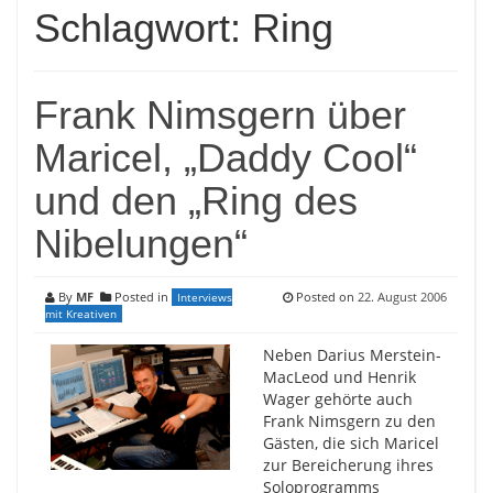
Schlagwort:
Ring
Frank Nimsgern über
Maricel, „Daddy Cool“
und den „Ring des
Nibelungen“
By
MF
Posted in
Posted on
22. August 2006
Interviews
mit Kreativen
Neben Darius Merstein-
MacLeod und Henrik
Wager gehörte auch
Frank Nimsgern zu den
Gästen, die sich Maricel
zur Bereicherung ihres
Soloprogramms