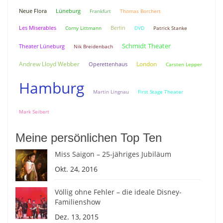
Neue Flora
Lüneburg
Frankfurt
Thomas Borchert
Berlin
Les Miserables
Corny Littmann
DVD
Patrick Stanke
Schmidt Theater
Theater Lüneburg
Nik Breidenbach
Andrew Lloyd Webber
London
Operettenhaus
Carsten Lepper
Hamburg
Martin Lingnau
First Stage Theater
Mark Seibert
Meine persönlichen Top Ten
Miss Saigon – 25-jähriges Jubiläum
Okt. 24, 2016
Völlig ohne Fehler – die ideale Disney-
Familienshow
Dez. 13, 2015