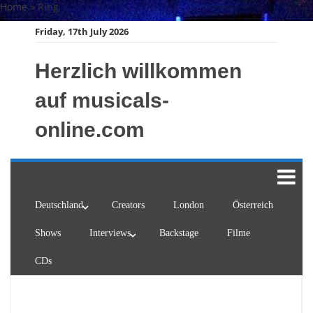
Skip
Home
»
Ring
to
Friday, 17th July 2026
content
Herzlich willkommen
auf musicals-
online.com
Deutschland
Creators
London
Österreich
Shows
Interviews
Backstage
Filme
CDs