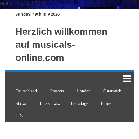
Skip
Home
»
Paul Schiffner
to
Sunday, 19th July 2026
content
Herzlich willkommen
auf musicals-
online.com
Deutschland
Creators
London
Österreich
Shows
Interviews
Backstage
Filme
CDs