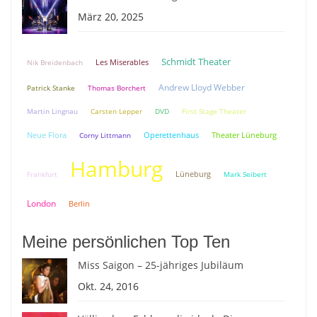
März 20, 2025
Schmidt Theater
Nik Breidenbach
Les Miserables
Andrew Lloyd Webber
Patrick Stanke
Thomas Borchert
Martin Lingnau
Carsten Lepper
DVD
First Stage Theater
Neue Flora
Theater Lüneburg
Corny Littmann
Operettenhaus
Hamburg
Lüneburg
Frankfurt
Mark Seibert
London
Berlin
Meine persönlichen Top Ten
Miss Saigon – 25-jähriges Jubiläum
Okt. 24, 2016