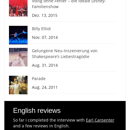
Völlig ohne Fehler – die ideale Disney-
Familienshow
Dez. 13, 2015
Billy Elliot
Nov. 07, 2014
Gelungene Neu-Inszenierung von
Shakespeare’s Liebestragödie
Aug. 31, 2014
Parade
Aug. 24, 2011
English reviews
So far I completed the interview with
Earl Carpenter
and a few reviews in English.