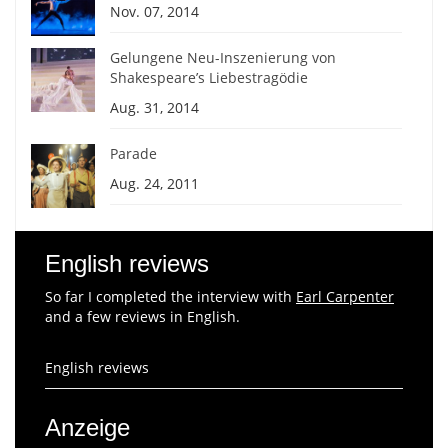
Nov. 07, 2014
Gelungene Neu-Inszenierung von
Shakespeare’s Liebestragödie
Aug. 31, 2014
Parade
Aug. 24, 2011
English reviews
So far I completed the interview with
Earl Carpenter
and a few reviews in English.
English reviews
Anzeige