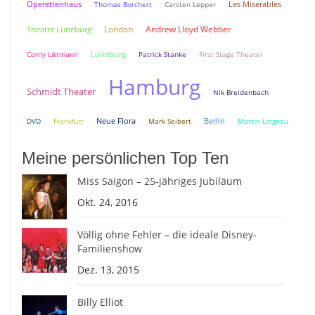
Operettenhaus
Thomas Borchert
Carsten Lepper
Les Miserables
London
Andrew Lloyd Webber
Theater Lüneburg
Lüneburg
Corny Littmann
Patrick Stanke
First Stage Theater
Hamburg
Schmidt Theater
Nik Breidenbach
Neue Flora
Berlin
DVD
Frankfurt
Mark Seibert
Martin Lingnau
Meine persönlichen Top Ten
Miss Saigon – 25-jähriges Jubiläum
Okt. 24, 2016
Völlig ohne Fehler – die ideale Disney-
Familienshow
Dez. 13, 2015
Billy Elliot