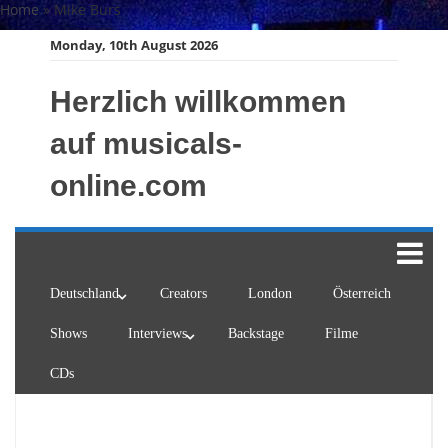
Skip
Home
»
Mike Burs
to
Monday, 10th August 2026
content
Herzlich willkommen
auf musicals-
online.com
Deutschland
Creators
London
Österreich
Shows
Interviews
Backstage
Filme
CDs