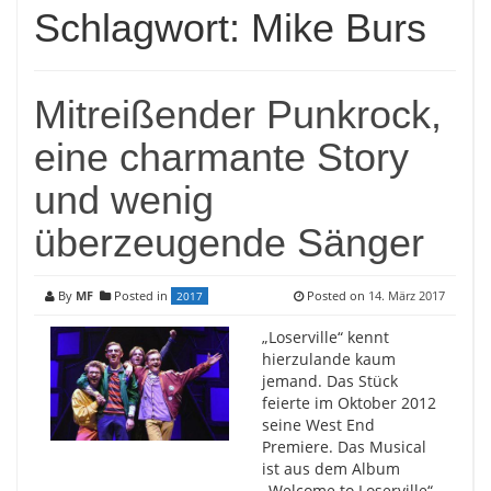
Schlagwort:
Mike Burs
Mitreißender Punkrock,
eine charmante Story
und wenig
überzeugende Sänger
By
MF
Posted in
Posted on
14. März 2017
2017
„Loserville“ kennt
hierzulande kaum
jemand. Das Stück
feierte im Oktober 2012
seine West End
Premiere. Das Musical
ist aus dem Album
„Welcome to Loserville“