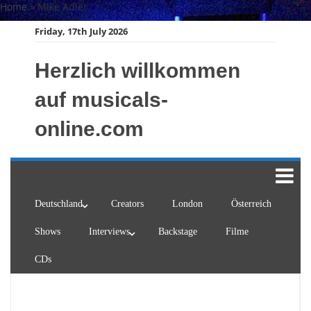
Skip
Home
»
Mike Adler
to
Friday, 17th July 2026
content
Herzlich willkommen
auf musicals-
online.com
Deutschland
Creators
London
Österreich
Shows
Interviews
Backstage
Filme
CDs