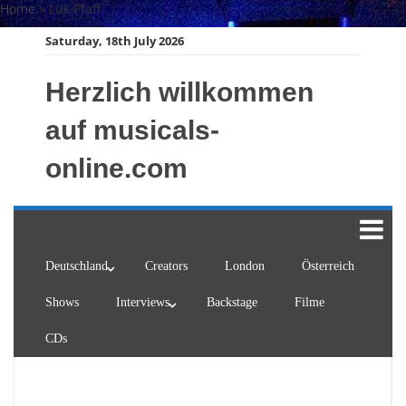
Skip
Home
»
Luk Pfaff
to
Saturday, 18th July 2026
content
Herzlich willkommen
auf musicals-
online.com
Deutschland
Creators
London
Österreich
Shows
Interviews
Backstage
Filme
CDs