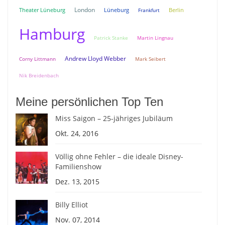
London
Theater Lüneburg
Lüneburg
Berlin
Frankfurt
Hamburg
Patrick Stanke
Martin Lingnau
Andrew Lloyd Webber
Corny Littmann
Mark Seibert
Nik Breidenbach
Meine persönlichen Top Ten
Miss Saigon – 25-jähriges Jubiläum
Okt. 24, 2016
Völlig ohne Fehler – die ideale Disney-
Familienshow
Dez. 13, 2015
Billy Elliot
Nov. 07, 2014