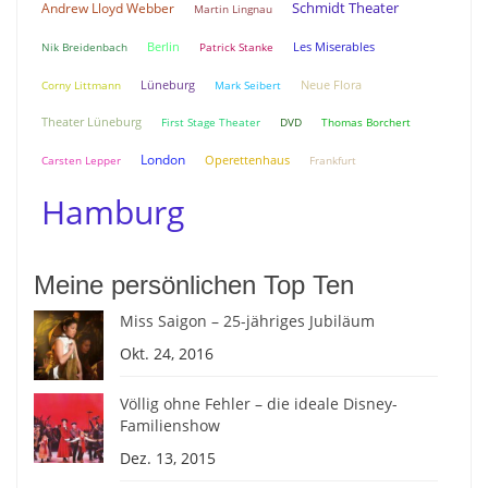
Schmidt Theater
Andrew Lloyd Webber
Martin Lingnau
Berlin
Nik Breidenbach
Patrick Stanke
Les Miserables
Lüneburg
Neue Flora
Corny Littmann
Mark Seibert
Theater Lüneburg
First Stage Theater
DVD
Thomas Borchert
London
Carsten Lepper
Operettenhaus
Frankfurt
Hamburg
Meine persönlichen Top Ten
Miss Saigon – 25-jähriges Jubiläum
Okt. 24, 2016
Völlig ohne Fehler – die ideale Disney-
Familienshow
Dez. 13, 2015