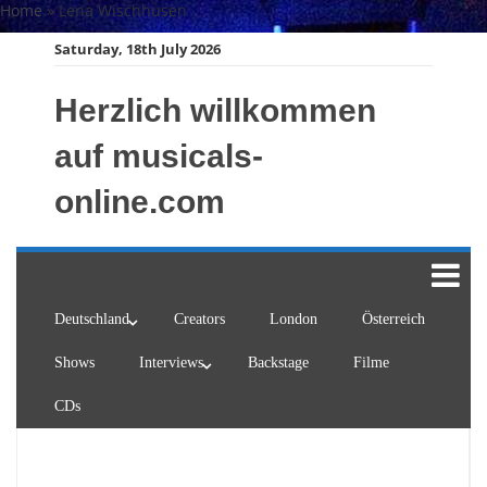
Skip
Home
»
Lena Wischhusen
to
Saturday, 18th July 2026
content
Herzlich willkommen
auf musicals-
online.com
Deutschland
Creators
London
Österreich
Shows
Interviews
Backstage
Filme
CDs