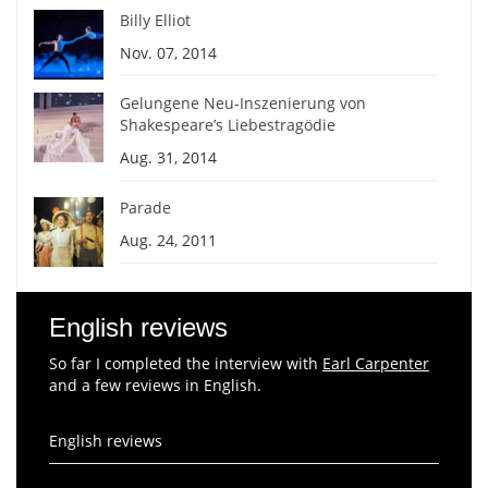
Billy Elliot
Nov. 07, 2014
Gelungene Neu-Inszenierung von
Shakespeare’s Liebestragödie
Aug. 31, 2014
Parade
Aug. 24, 2011
English reviews
So far I completed the interview with
Earl Carpenter
and a few reviews in English.
English reviews