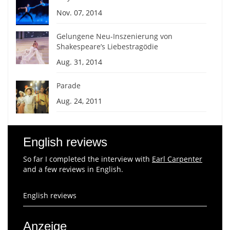
Nov. 07, 2014
Gelungene Neu-Inszenierung von
Shakespeare’s Liebestragödie
Aug. 31, 2014
Parade
Aug. 24, 2011
English reviews
So far I completed the interview with
Earl Carpenter
and a few reviews in English.
English reviews
Anzeige