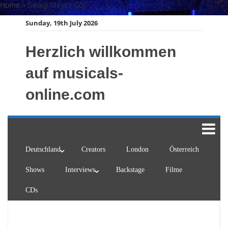
Skip
Home
»
Georg Meyer-Goll
to
Sunday, 19th July 2026
content
Herzlich willkommen
auf musicals-
online.com
Deutschland
Creators
London
Österreich
Shows
Interviews
Backstage
Filme
CDs