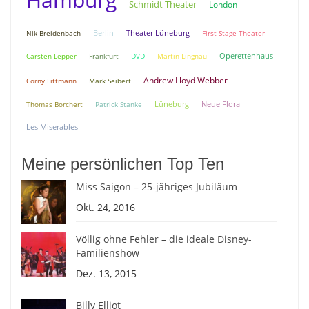
Schmidt Theater
London
Berlin
Theater Lüneburg
Nik Breidenbach
First Stage Theater
Carsten Lepper
Frankfurt
DVD
Martin Lingnau
Operettenhaus
Andrew Lloyd Webber
Corny Littmann
Mark Seibert
Lüneburg
Neue Flora
Thomas Borchert
Patrick Stanke
Les Miserables
Meine persönlichen Top Ten
Miss Saigon – 25-jähriges Jubiläum
Okt. 24, 2016
Völlig ohne Fehler – die ideale Disney-
Familienshow
Dez. 13, 2015
Billy Elliot