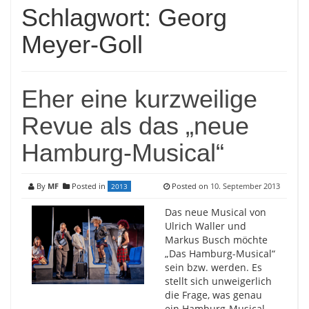
Schlagwort:
Georg
Meyer-Goll
Eher eine kurzweilige
Revue als das „neue
Hamburg-Musical“
By
MF
Posted in
Posted on
10. September 2013
2013
Das neue Musical von
Ulrich Waller und
Markus Busch möchte
„Das Hamburg-Musical“
sein bzw. werden. Es
stellt sich unweigerlich
die Frage, was genau
ein Hamburg-Musical