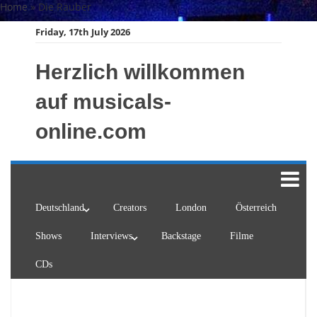
Skip
Home
»
Die Räuber
to
Friday, 17th July 2026
content
Herzlich willkommen
auf musicals-
online.com
Deutschland
Creators
London
Österreich
Shows
Interviews
Backstage
Filme
CDs