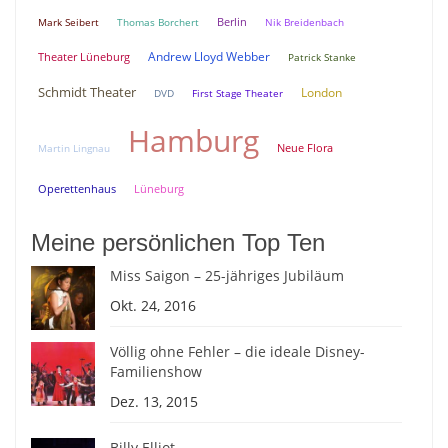
Berlin
Mark Seibert
Thomas Borchert
Nik Breidenbach
Andrew Lloyd Webber
Theater Lüneburg
Patrick Stanke
Schmidt Theater
London
DVD
First Stage Theater
Hamburg
Neue Flora
Martin Lingnau
Lüneburg
Operettenhaus
Meine persönlichen Top Ten
Miss Saigon – 25-jähriges Jubiläum
Okt. 24, 2016
Völlig ohne Fehler – die ideale Disney-
Familienshow
Dez. 13, 2015
Billy Elliot