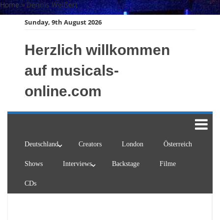
Skip
Home
»
Dennis Weißert
to
Sunday, 9th August 2026
content
Herzlich willkommen
auf musicals-
online.com
Deutschland
Creators
London
Österreich
Shows
Interviews
Backstage
Filme
CDs