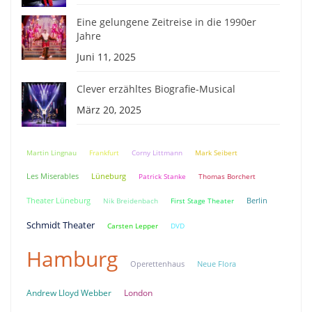
Eine gelungene Zeitreise in die 1990er
Jahre
Juni 11, 2025
Clever erzähltes Biografie-Musical
März 20, 2025
Martin Lingnau
Frankfurt
Corny Littmann
Mark Seibert
Lüneburg
Les Miserables
Patrick Stanke
Thomas Borchert
Theater Lüneburg
Berlin
Nik Breidenbach
First Stage Theater
Schmidt Theater
Carsten Lepper
DVD
Hamburg
Neue Flora
Operettenhaus
Andrew Lloyd Webber
London