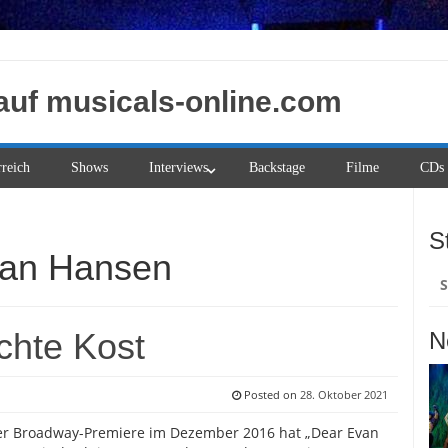
auf musicals-online.com
rreich
Shows
Interviews
Backstage
Filme
CDs
S
van Hansen
Su
na
chte Kost
N
Posted on
28. Oktober 2021
er Broadway-Premiere im Dezember 2016 hat „Dear Evan