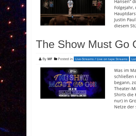
Hansen“ di
Folgejahr,
Hauptdarst
Justin Pau
diesem Stü
The Show Must Go 
By
MF
Posted in
Live-Streams / Live on tape Streams
Lo
Was im Mai
schließen 
begann, zo
Theater-Mi
Shirts die
nur) in Gr
Netze der 