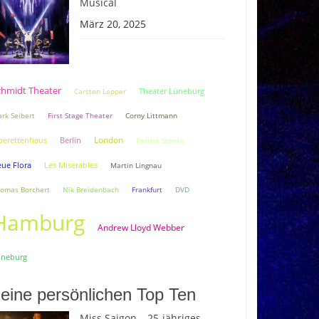
Musical
März 20, 2025
chmidt Theater
Theater Lüneburg
Carsten Lepper
rk Seibert
First Stage Theater
Corny Littmann
London
Berlin
erettenhaus
Patrick Stanke
ue Flora
Les Miserables
Martin Lingnau
omas Borchert
Nik Breidenbach
Frankfurt
DVD
Hamburg
Andrew Lloyd Webber
üneburg
eine persönlichen Top Ten
Miss Saigon – 25-jähriges