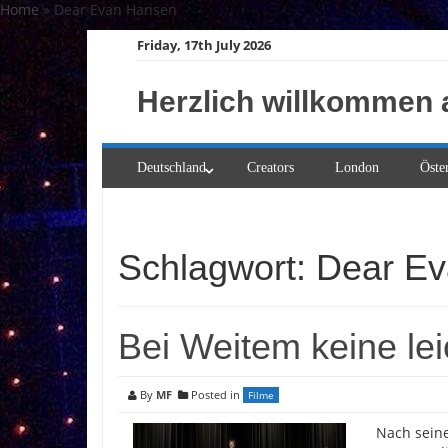
Skip
Home
»
Dear Evan Hansen
to
Friday, 17th July 2026
content
Herzlich willkommen 
Deutschland
Creators
London
Öste
Schlagwort:
Dear E
Bei Weitem keine lei
By
MF
Posted in
Filme
Nach sein