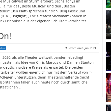
e Musicalwelt im Sturm erobert. Sechs Tonys im
 u. a. für das „Beste Musical“ und den „Besten
eller“ (Ben Platt) sprechen für sich. Benj Pasek und
l (u. a. „Dogfight“, „The Greatest Showman”) haben in
ck Erlebnisse aus der eigenen Schulzeit verarbeitet. …
On!
Posted on
8. Juni 2021
ndon
 2020, als alle Theater weltweit pandemiebedingt
mussten, als Idee von Chris Marcus und Damien Stanton
g deutlich größere Kreise als erwartet. Die beiden
tarbeiter wollten eigentlich nur mit dem Verkauf von T-
 Kollegen unterstützen, denn Theaterschaffende (nicht
oßbritannien fallen auch heute noch durch sämtliche
staatlichen …