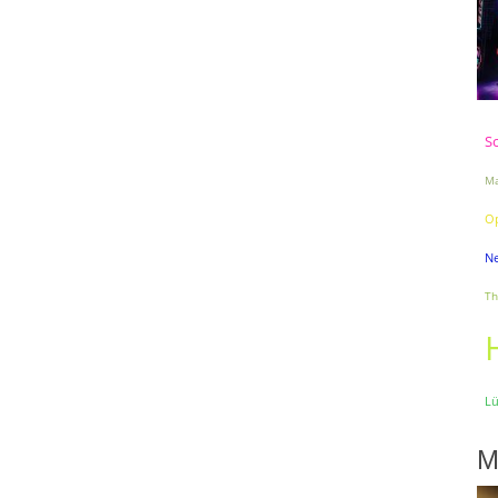
S
Ma
Op
Ne
Th
L
M