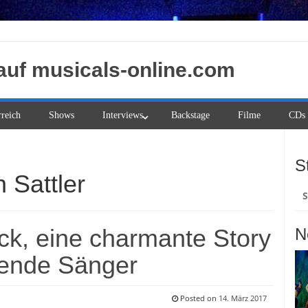
auf musicals-online.com
rreich
Shows
Interviews
Backstage
Filme
CDs
S
n Sattler
Su
na
ck, eine charmante Story
N
ende Sänger
Posted on
14. März 2017