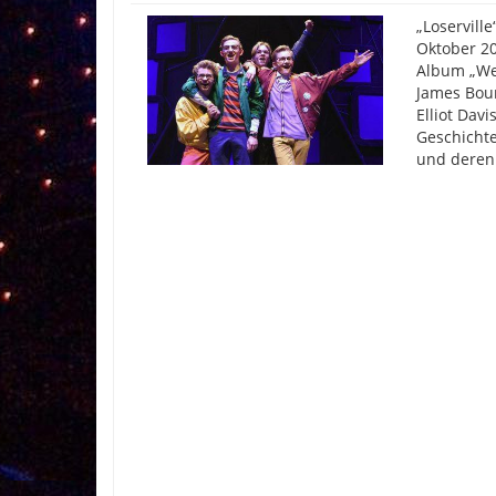
„Loservill
Oktober 20
Album „Wel
James Bour
Elliot Dav
Geschicht
und deren 