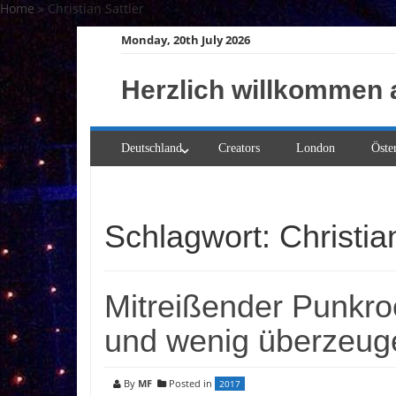
Skip
Home
»
Christian Sattler
to
Monday, 20th July 2026
content
Herzlich willkommen 
Deutschland
Creators
London
Öste
Schlagwort:
Christia
Mitreißender Punkro
und wenig überzeug
By
MF
Posted in
2017