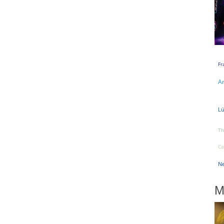
Fr
A
L
Th
Ca
Ne
M