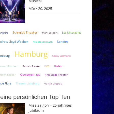
Musical
März 20, 2025
Schmidt Theater
ankfurt
Mark Seibert
Les Miserables
ndrew Lloyd Webber
London
Nik Breidenbach
Hamburg
üneburg
Corny Littmann
Berlin
omas Borchert
Patrick Stanke
DVD
rsten Lepper
Operettenhaus
First Stage Theater
ue Flora
Theater Lüneburg
Martin Lingnau
eine persönlichen Top Ten
Miss Saigon – 25-jähriges
Jubiläum