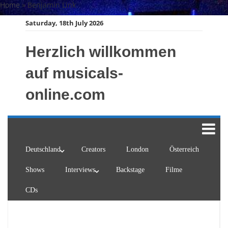
Skip
Home
»
Benjamin Link
to
Saturday, 18th July 2026
content
Herzlich willkommen
auf musicals-
online.com
Deutschland
Creators
London
Österreich
Shows
Interviews
Backstage
Filme
CDs