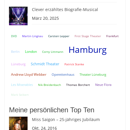
Clever erzähltes Biografie-Musical
März 20, 2025
DVD
Martin Lingnau
Carsten Lepper
First Stage Theater
Frankfurt
Hamburg
London
Berlin
Corny Littmann
Schmidt Theater
Lüneburg
Patrick Stanke
Andrew Lloyd Webber
Theater Lüneburg
Operettenhaus
Neue Flora
Les Miserables
Nik Breidenbach
Thomas Borchert
Mark Seibert
Meine persönlichen Top Ten
Miss Saigon – 25-jähriges Jubiläum
Okt. 24, 2016