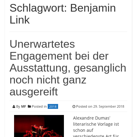
Schlagwort:
Benjamin
Link
Unerwartetes
Engagement bei der
Ausstattung, gesanglich
noch nicht ganz
ausgereift
By
MF
Posted in
Posted on
29. September 2018
2018
Alexandre Dumas’
literarische Vorlage ist
schon auf
verschiedenste Art für