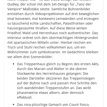
Dudley, der schon mit dem Set-Design für „Tanz der
Vampire“ Maßstäbe setzte. Sämtliche Bühnenbilder
entstehen durch Videoprojektionen auf drei beweglichen
(mal konvexen, mal konkaven) Leinwänden und erzeugen
so täuschend echte Landschaften, Palastfronten oder
häusergesäumte Straßen. Auf diese Weise wirken
Friedhof, Wald und Herrenhaus noch authentischer. Das
Interieur ordnet sich den übermächtigen Hintergründen
mit spartanischen Mitteln unter. Hierbei reichen ein
Tisch und Stuhl reichen vollkommen aus, um ein
Wohnzimmer zum symbolisieren. Im Gedächtnis bleiben
vor allem drei Szenenbilder:
Das Treppenhaus gleich zu Beginn des ersten Akts,
durch das Marian und Walter in die oberen
Stockwerke des Herrenhauses gelangen: Die
beiden Darsteller skizzieren das Treppensteigen
auf der Bühne nach und passen ihre Schritte den
sich wandelnden Treppenstufen an. Das wirkt
phasenweise etwas albern, aber dennoch
effektvoll.
Das rosa-plüschige Gemach von Count Fosco,