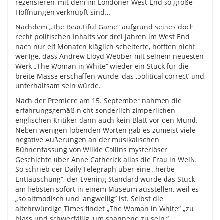
rezensieren, mit dem im Londoner West End so große
Hoffnungen verknüpft sind…
Nachdem „The Beautiful Game“ aufgrund seines doch
recht politischen Inhalts vor drei Jahren im West End
nach nur elf Monaten kläglich scheiterte, hofften nicht
wenige, dass Andrew Lloyd Webber mit seinem neuesten
Werk „The Woman in White“ wieder ein Stück für die
breite Masse erschaffen würde, das ‚political correct’ und
unterhaltsam sein würde.
Nach der Premiere am 15. September nahmen die
erfahrungsgemäß nicht sonderlich zimperlichen
englischen Kritiker dann auch kein Blatt vor den Mund.
Neben wenigen lobenden Worten gab es zumeist viele
negative Äußerungen an der musikalischen
Bühnenfassung von Wilkie Collins mysteriöser
Geschichte über Anne Catherick alias die Frau in Weiß.
So schrieb der Daily Telegraph über eine „herbe
Enttäuschung“, der Evening Standard würde das Stück
am liebsten sofort in einem Museum ausstellen, weil es
„so altmodisch und langweilig“ ist. Selbst die
altehrwürdige Times findet „The Woman in White“ „zu
blass und schwerfällig, um spannend zu sein.“