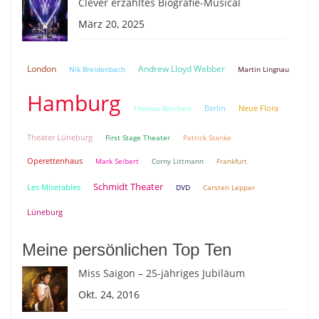
Clever erzähltes Biografie-Musical
März 20, 2025
London
Andrew Lloyd Webber
Nik Breidenbach
Martin Lingnau
Hamburg
Berlin
Neue Flora
Thomas Borchert
Theater Lüneburg
First Stage Theater
Patrick Stanke
Operettenhaus
Mark Seibert
Corny Littmann
Frankfurt
Schmidt Theater
Les Miserables
DVD
Carsten Lepper
Lüneburg
Meine persönlichen Top Ten
Miss Saigon – 25-jähriges Jubiläum
Okt. 24, 2016