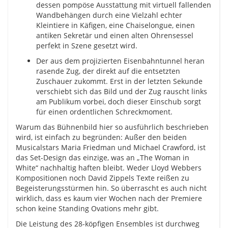
dessen pompöse Ausstattung mit virtuell fallenden
Wandbehängen durch eine Vielzahl echter
Kleintiere in Käfigen, eine Chaiselongue, einen
antiken Sekretär und einen alten Ohrensessel
perfekt in Szene gesetzt wird.
Der aus dem projizierten Eisenbahntunnel heran
rasende Zug, der direkt auf die entsetzten
Zuschauer zukommt. Erst in der letzten Sekunde
verschiebt sich das Bild und der Zug rauscht links
am Publikum vorbei, doch dieser Einschub sorgt
für einen ordentlichen Schreckmoment.
Warum das Bühnenbild hier so ausführlich beschrieben
wird, ist einfach zu begründen: Außer den beiden
Musicalstars Maria Friedman und Michael Crawford, ist
das Set-Design das einzige, was an „The Woman in
White“ nachhaltig haften bleibt. Weder Lloyd Webbers
Kompositionen noch David Zippels Texte reißen zu
Begeisterungsstürmen hin. So überrascht es auch nicht
wirklich, dass es kaum vier Wochen nach der Premiere
schon keine Standing Ovations mehr gibt.
Die Leistung des 28-köpfigen Ensembles ist durchweg