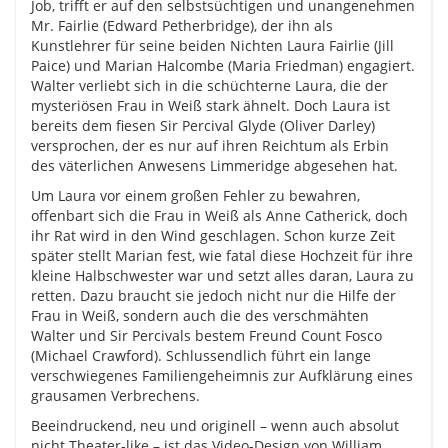
Job, trifft er auf den selbstsüchtigen und unangenehmen
Mr. Fairlie (Edward Petherbridge), der ihn als
Kunstlehrer für seine beiden Nichten Laura Fairlie (Jill
Paice) und Marian Halcombe (Maria Friedman) engagiert.
Walter verliebt sich in die schüchterne Laura, die der
mysteriösen Frau in Weiß stark ähnelt. Doch Laura ist
bereits dem fiesen Sir Percival Glyde (Oliver Darley)
versprochen, der es nur auf ihren Reichtum als Erbin
des väterlichen Anwesens Limmeridge abgesehen hat.
Um Laura vor einem großen Fehler zu bewahren,
offenbart sich die Frau in Weiß als Anne Catherick, doch
ihr Rat wird in den Wind geschlagen. Schon kurze Zeit
später stellt Marian fest, wie fatal diese Hochzeit für ihre
kleine Halbschwester war und setzt alles daran, Laura zu
retten. Dazu braucht sie jedoch nicht nur die Hilfe der
Frau in Weiß, sondern auch die des verschmähten
Walter und Sir Percivals bestem Freund Count Fosco
(Michael Crawford). Schlussendlich führt ein lange
verschwiegenes Familiengeheimnis zur Aufklärung eines
grausamen Verbrechens.
Beeindruckend, neu und originell – wenn auch absolut
nicht Theater-like – ist das Video-Design von William