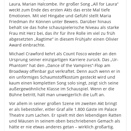
Laura, Marian Halcombe. Ihr großer Song „All for Laura“
weckt zum Ende des ersten Akts das erste Mal tiefe
Emotionen. Mit viel Hingabe und Gefühl stellt Maria
Friedman ihr Können unter Beweis. Darüber hinaus
behält sie das hohe schauspielerische Niveau als starke
Frau mit Herz bei, das ihr für ihre Rolle im viel zu früh
abgesetzten „Ragtime“ in diesem Frühjahr einen Olivier
Award einbrachte.
Michael Crawford kehrt als Count Fosco wieder an den
Ursprung seiner einzigartigen Karriere zurück. Das „Ur-
Phantom“ hat den „Dance of the Vampires“-Flop am
Broadway offenbar gut verkraftet. Denn auch wenn er in
ein unförmiges Schaumstoffkostüm gesteckt wird und
kaum einen kompletten Song solo singt, zeigt sich seine
außergewöhnliche Klasse im Schauspiel. Wenn er die
Bühne betritt, hält man unweigerlich die Luft an.
Vor allem in seiner großen Szene im zweiten Akt bringt
er als liebestoller, eitler Graf alle 1.800 Gäste im Palace
Theatre zum Lachen. Er spielt mit den lebendigen Ratten
und Mäusen in seinem oben beschriebenen Gemach als
hätte er nie etwas anderes getan – wirklich großartig.