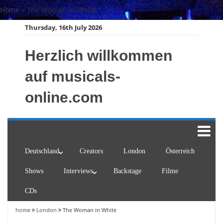
Skip
Home
»
The Woman in White
to
Thursday, 16th July 2026
content
Herzlich willkommen
auf musicals-
online.com
Deutschland
Creators
London
Österreich
Shows
Interviews
Backstage
Filme
CDs
home
London
The Woman in White