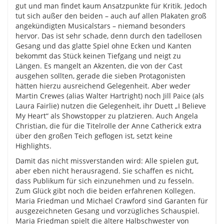
gut und man findet kaum Ansatzpunkte für Kritik. Jedoch
tut sich außer den beiden – auch auf allen Plakaten groß
angekündigten Musicalstars – niemand besonders
hervor. Das ist sehr schade, denn durch den tadellosen
Gesang und das glatte Spiel ohne Ecken und Kanten
bekommt das Stück keinen Tiefgang und neigt zu
Längen. Es mangelt an Akzenten, die von der Cast
ausgehen sollten, gerade die sieben Protagonisten
hätten hierzu ausreichend Gelegenheit. Aber weder
Martin Crewes (alias Walter Hartright) noch Jill Paice (als
Laura Fairlie) nutzen die Gelegenheit, ihr Duett „I Believe
My Heart“ als Showstopper zu platzieren. Auch Angela
Christian, die für die Titelrolle der Anne Catherick extra
über den großen Teich geflogen ist, setzt keine
Highlights.
Damit das nicht missverstanden wird: Alle spielen gut,
aber eben nicht herausragend. Sie schaffen es nicht,
dass Publikum für sich einzunehmen und zu fesseln.
Zum Glück gibt noch die beiden erfahrenen Kollegen.
Maria Friedman und Michael Crawford sind Garanten für
ausgezeichneten Gesang und vorzügliches Schauspiel.
Maria Friedman spielt die ältere Halbschwester von