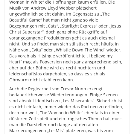
Woman in White“ die Hoffnungen kaum erfüllen. Die
Musik von Andrew Lloyd Webber plätschert
ungewöhnlich seicht dahin. Im Gegensatz zu „The
Beautiful Game“ hat man nicht ganz so viele
Begegnungen mit „Cats“, „Starlight Express“ oder „Jesus
Christ Superstar“, doch ganz ohne Rückgriffe auf
vorangegangene Produktionen geht es auch diesmal
nicht. Und so findet man sich stilistisch recht häufig in
Nähe von „Evita“ oder „Whistle Down The Wind“ wieder.
Das vorab als Hitsingle veröffentlichte „I believe my
Heart“ mag als Popversion noch ganz ansprechend sein,
aber auf der Bühne wird es recht nüchtern und
leidenschaftslos dargeboten, so dass es sich als
Ohrwurm nicht etablieren kann.
Auch die Regiearbeit von Trevor Nunn erzeugt
bedauerlicherweise Wiederkennungen. Einige Szenen
sind absolut identisch zu „Les Misérables“. Sicherlich ist
es nicht einfach, immer wieder das Rad neu zu erfinden,
doch nur weil „The Woman in White“ ebenfalls in einer
düsteren Zeit spielt und ein tragisches Thema hat, muss
man die Darsteller noch lange auf den alten
Markierungen von „LesMis“ platzieren, was bis zum