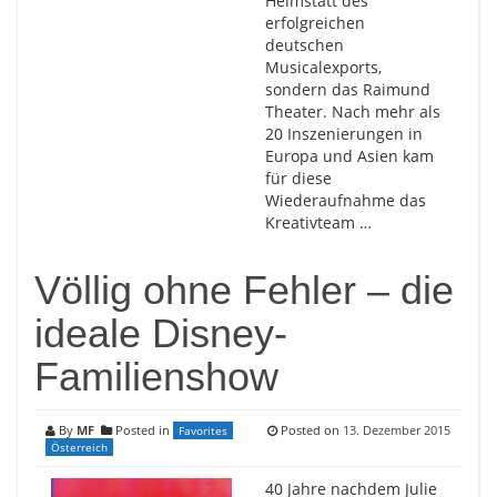
Heimstatt des
erfolgreichen
deutschen
Musicalexports,
sondern das Raimund
Theater. Nach mehr als
20 Inszenierungen in
Europa und Asien kam
für diese
Wiederaufnahme das
Kreativteam …
Völlig ohne Fehler – die
ideale Disney-
Familienshow
By
MF
Posted in
Posted on
13. Dezember 2015
Favorites
Österreich
40 Jahre nachdem Julie