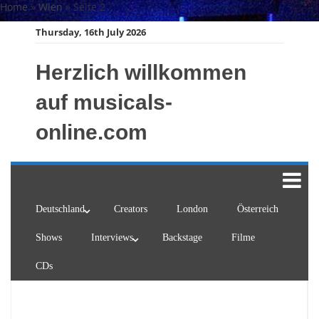
Skip
Home
»
Wien
»
Seite 2
to
Thursday, 16th July 2026
content
Herzlich willkommen
auf musicals-
online.com
Deutschland
Creators
London
Österreich
Shows
Interviews
Backstage
Filme
CDs