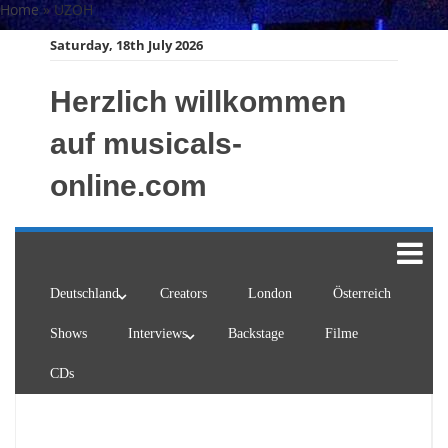
Skip
Home
»
UZOH
to
Saturday, 18th July 2026
content
Herzlich willkommen
auf musicals-
online.com
Deutschland
Creators
London
Österreich
Shows
Interviews
Backstage
Filme
CDs