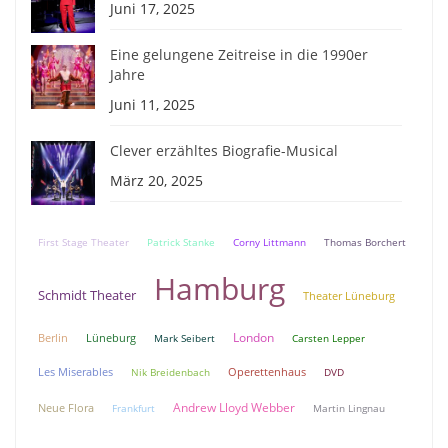
Juni 17, 2025
Eine gelungene Zeitreise in die 1990er
Jahre
Juni 11, 2025
Clever erzähltes Biografie-Musical
März 20, 2025
First Stage Theater
Patrick Stanke
Corny Littmann
Thomas Borchert
Hamburg
Schmidt Theater
Theater Lüneburg
London
Berlin
Lüneburg
Mark Seibert
Carsten Lepper
Les Miserables
Nik Breidenbach
Operettenhaus
DVD
Andrew Lloyd Webber
Neue Flora
Frankfurt
Martin Lingnau