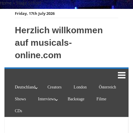
Skip
Home
»
Stage School
to
Friday, 17th July 2026
content
Herzlich willkommen
auf musicals-
online.com
Deutschland
Creators
London
Österreich
Shows
Interviews
Backstage
Filme
CDs