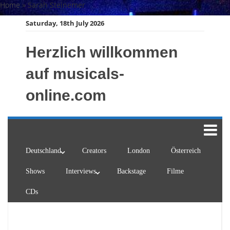
Skip
Home
»
Sarah Steinemer
to
Saturday, 18th July 2026
content
Herzlich willkommen
auf musicals-
online.com
Deutschland
Creators
London
Österreich
Shows
Interviews
Backstage
Filme
CDs