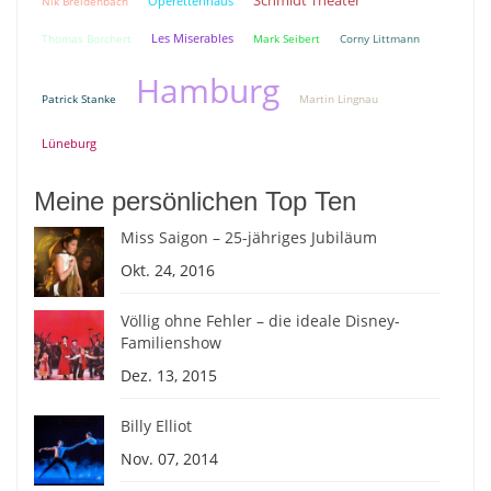
Schmidt Theater
Nik Breidenbach
Operettenhaus
Thomas Borchert
Les Miserables
Mark Seibert
Corny Littmann
Hamburg
Patrick Stanke
Martin Lingnau
Lüneburg
Meine persönlichen Top Ten
Miss Saigon – 25-jähriges Jubiläum
Okt. 24, 2016
Völlig ohne Fehler – die ideale Disney-
Familienshow
Dez. 13, 2015
Billy Elliot
Nov. 07, 2014