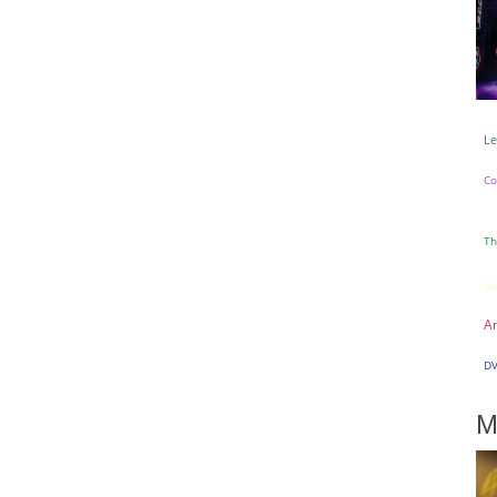
Le
Co
Th
Ne
A
D
M