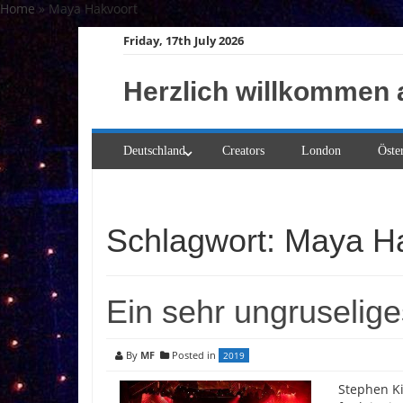
Skip
Home
»
Maya Hakvoort
to
Friday, 17th July 2026
content
Herzlich willkommen 
Deutschland
Creators
London
Öste
Schlagwort:
Maya Ha
Ein sehr ungruselig
By
MF
Posted in
2019
Stephen Ki