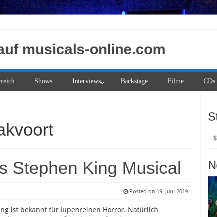
auf musicals-online.com
rreich
Shows
Interviews
Backstage
Filme
CDs
S
kvoort
Su
na
es Stephen King Musical
N
Posted on
19. Juni 2019
ng ist bekannt für lupenreinen Horror. Natürlich