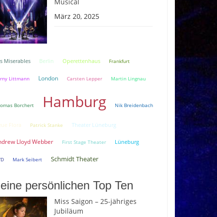
Musical
März 20, 2025
Berlin
s Miserables
Operettenhaus
Frankfurt
London
rny Littmann
Carsten Lepper
Martin Lingnau
Hamburg
omas Borchert
Nik Breidenbach
ue Flora
Theater Lüneburg
Patrick Stanke
ndrew Lloyd Webber
Lüneburg
First Stage Theater
Schmidt Theater
VD
Mark Seibert
eine persönlichen Top Ten
Miss Saigon – 25-jähriges
Jubiläum