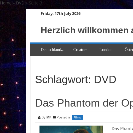
Skip
Home
»
DVD
»
Seite 3
to
Friday, 17th July 2026
content
Herzlich willkommen 
Deutschland
Creators
London
Öste
Schlagwort:
DVD
Das Phantom der O
By
MF
Posted in
Filme
Das Phant