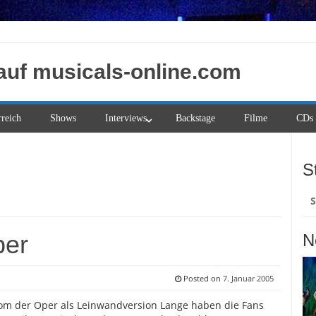
auf musicals-online.com
rreich
Shows
Interviews
Backstage
Filme
CDs
S
Su
na
per
N
Posted on
7. Januar 2005
om der Oper als Leinwandversion Lange haben die Fans