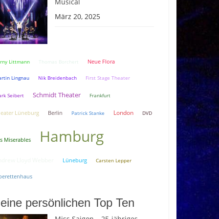
Musical
März 20, 2025
Neue Flora
rny Littmann
Thomas Borchert
rtin Lingnau
Nik Breidenbach
First Stage Theater
Schmidt Theater
rk Seibert
Frankfurt
London
eater Lüneburg
Berlin
Patrick Stanke
DVD
Hamburg
s Miserables
ndrew Lloyd Webber
Lüneburg
Carsten Lepper
erettenhaus
eine persönlichen Top Ten
Miss Saigon – 25-jähriges