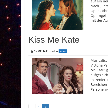
auf ein ne
Nach „Cats
Oper“. Ähn
Operngeist
mit der Au
Kiss Me Kate
By
MF
Posted in
Filme
Musicalis
Victoria Pa
Me Kate“ g
aufgezeich
Inszenieru
Bereichen 
Personenr
1
2
3