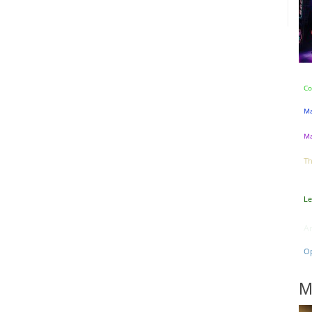
Co
Ma
Ma
Th
Le
A
Op
M