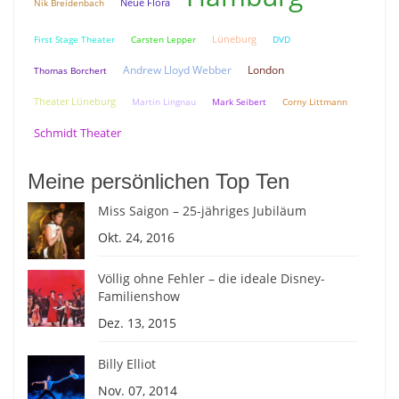
Neue Flora
Nik Breidenbach
Lüneburg
First Stage Theater
Carsten Lepper
DVD
Andrew Lloyd Webber
London
Thomas Borchert
Theater Lüneburg
Martin Lingnau
Mark Seibert
Corny Littmann
Schmidt Theater
Meine persönlichen Top Ten
Miss Saigon – 25-jähriges Jubiläum
Okt. 24, 2016
Völlig ohne Fehler – die ideale Disney-
Familienshow
Dez. 13, 2015
Billy Elliot
Nov. 07, 2014