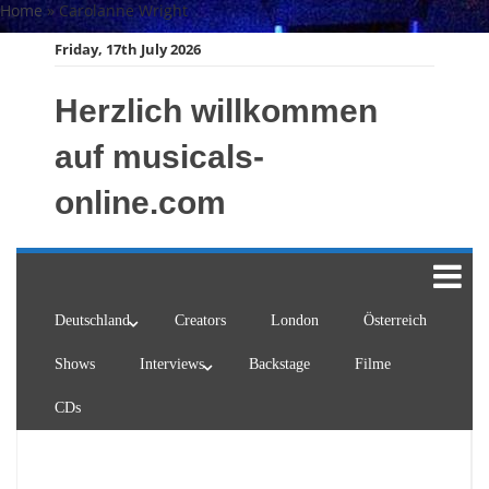
Skip
Home
»
Carolanne Wright
to
Friday, 17th July 2026
content
Herzlich willkommen
auf musicals-
online.com
Deutschland
Creators
London
Österreich
Shows
Interviews
Backstage
Filme
CDs