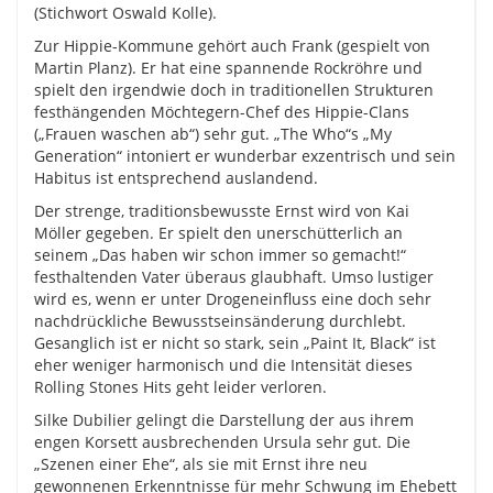
(Stichwort Oswald Kolle).
Zur Hippie-Kommune gehört auch Frank (gespielt von
Martin Planz). Er hat eine spannende Rockröhre und
spielt den irgendwie doch in traditionellen Strukturen
festhängenden Möchtegern-Chef des Hippie-Clans
(„Frauen waschen ab“) sehr gut. „The Who“s „My
Generation“ intoniert er wunderbar exzentrisch und sein
Habitus ist entsprechend auslandend.
Der strenge, traditionsbewusste Ernst wird von Kai
Möller gegeben. Er spielt den unerschütterlich an
seinem „Das haben wir schon immer so gemacht!“
festhaltenden Vater überaus glaubhaft. Umso lustiger
wird es, wenn er unter Drogeneinfluss eine doch sehr
nachdrückliche Bewusstseinsänderung durchlebt.
Gesanglich ist er nicht so stark, sein „Paint It, Black“ ist
eher weniger harmonisch und die Intensität dieses
Rolling Stones Hits geht leider verloren.
Silke Dubilier gelingt die Darstellung der aus ihrem
engen Korsett ausbrechenden Ursula sehr gut. Die
„Szenen einer Ehe“, als sie mit Ernst ihre neu
gewonnenen Erkenntnisse für mehr Schwung im Ehebett