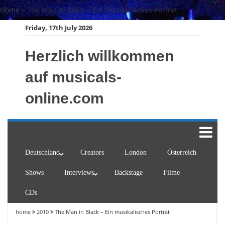
Skip
Home
»
The Man in Black – Ein musikalisches Porträt
to
Friday, 17th July 2026
content
Herzlich willkommen
auf musicals-
online.com
Deutschland
Creators
London
Österreich
Shows
Interviews
Backstage
Filme
CDs
home
2010
The Man in Black – Ein musikalisches Porträt