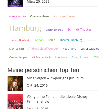
März 20, 2025
Patrick Stanke
Operettenhaus
First Stage Theater
Hamburg
Schmidt Theater
Martin Lingnau
London
Berlin
Theater Lüneburg
Thomas Borchert
Frankfurt
Andrew Lloyd Webber
Neue Flora
Mark Seibert
Les Miserables
Lüneburg
Carsten Lepper
Nik Breidenbach
Corny Littmann
DVD
Meine persönlichen Top Ten
Miss Saigon – 25-jähriges Jubiläum
Okt. 24, 2016
Völlig ohne Fehler – die ideale Disney-
Familienshow
Dez. 13, 2015