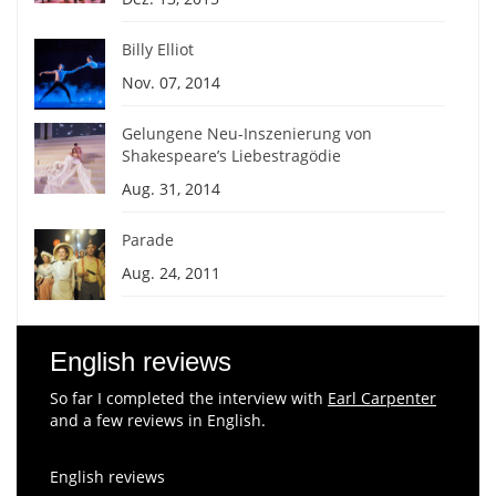
Billy Elliot
Nov. 07, 2014
Gelungene Neu-Inszenierung von
Shakespeare’s Liebestragödie
Aug. 31, 2014
Parade
Aug. 24, 2011
English reviews
So far I completed the interview with
Earl Carpenter
and a few reviews in English.
English reviews