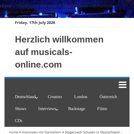
Skip
Home
»
Stagecoach Schulen in Deutschland – Schulleiter
to
Sebastian Kraft im Gespräch
content
Friday, 17th July 2026
Herzlich willkommen
auf musicals-
online.com
Deutschland
Creators
London
Österreich
Shows
Interviews
Backstage
Filme
CDs
home
Interviews mit Darstellern
Stagecoach Schulen in Deutschland –