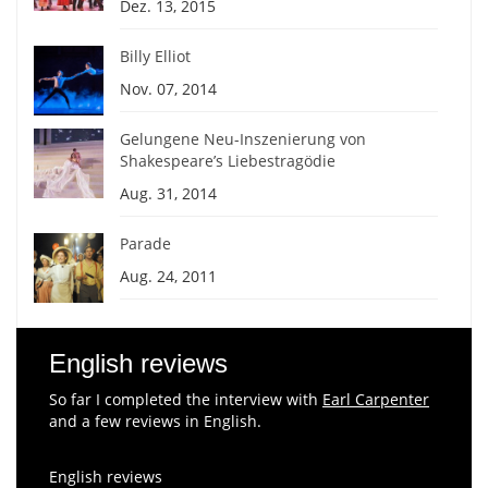
Dez. 13, 2015
Billy Elliot
Nov. 07, 2014
Gelungene Neu-Inszenierung von
Shakespeare’s Liebestragödie
Aug. 31, 2014
Parade
Aug. 24, 2011
English reviews
So far I completed the interview with
Earl Carpenter
and a few reviews in English.
English reviews