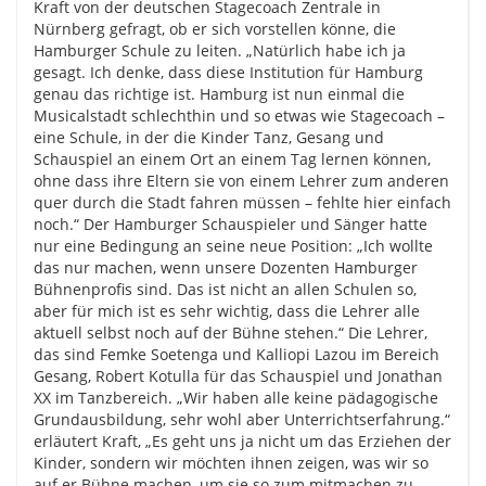
Kraft von der deutschen Stagecoach Zentrale in
Nürnberg gefragt, ob er sich vorstellen könne, die
Hamburger Schule zu leiten. „Natürlich habe ich ja
gesagt. Ich denke, dass diese Institution für Hamburg
genau das richtige ist. Hamburg ist nun einmal die
Musicalstadt schlechthin und so etwas wie Stagecoach –
eine Schule, in der die Kinder Tanz, Gesang und
Schauspiel an einem Ort an einem Tag lernen können,
ohne dass ihre Eltern sie von einem Lehrer zum anderen
quer durch die Stadt fahren müssen – fehlte hier einfach
noch.“ Der Hamburger Schauspieler und Sänger hatte
nur eine Bedingung an seine neue Position: „Ich wollte
das nur machen, wenn unsere Dozenten Hamburger
Bühnenprofis sind. Das ist nicht an allen Schulen so,
aber für mich ist es sehr wichtig, dass die Lehrer alle
aktuell selbst noch auf der Bühne stehen.“ Die Lehrer,
das sind Femke Soetenga und Kalliopi Lazou im Bereich
Gesang, Robert Kotulla für das Schauspiel und Jonathan
XX im Tanzbereich. „Wir haben alle keine pädagogische
Grundausbildung, sehr wohl aber Unterrichtserfahrung.“
erläutert Kraft, „Es geht uns ja nicht um das Erziehen der
Kinder, sondern wir möchten ihnen zeigen, was wir so
auf er Bühne machen, um sie so zum mitmachen zu