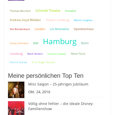
Schmidt Theater
Thomas Borchert
Frankfurt
Andrew Lloyd Webber
Theater Lüneburg
Martin Lingnau
London
Nik Breidenbach
Les Miserables
Operettenhaus
Hamburg
Berlin
Corny Littmann
DVD
Lüneburg
Neue Flora
Mark Seibert
Carsten Lepper
Patrick Stanke
First Stage Theater
Meine persönlichen Top Ten
Miss Saigon – 25-jähriges Jubiläum
Okt. 24, 2016
Völlig ohne Fehler – die ideale Disney-
Familienshow