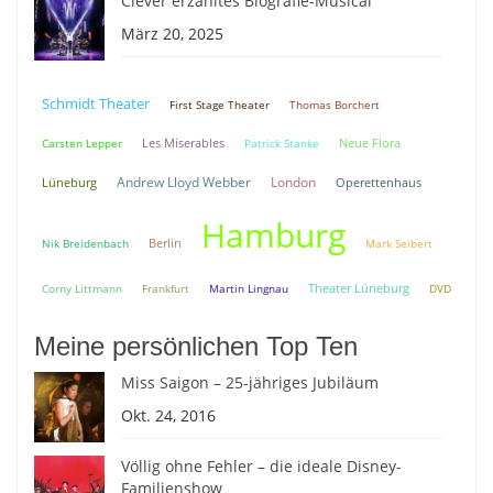
Clever erzähltes Biografie-Musical
März 20, 2025
Schmidt Theater
First Stage Theater
Thomas Borchert
Neue Flora
Carsten Lepper
Les Miserables
Patrick Stanke
Andrew Lloyd Webber
London
Lüneburg
Operettenhaus
Hamburg
Berlin
Nik Breidenbach
Mark Seibert
Theater Lüneburg
Corny Littmann
Frankfurt
Martin Lingnau
DVD
Meine persönlichen Top Ten
Miss Saigon – 25-jähriges Jubiläum
Okt. 24, 2016
Völlig ohne Fehler – die ideale Disney-
Familienshow