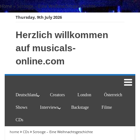
Skip
Home
»
Scrooge – Eine Weihnachtsgeschichte
to
Thursday, 9th July 2026
content
Herzlich willkommen
auf musicals-
online.com
Deutschland
Creators
London
Österreich
Shows
Interviews
Backstage
Filme
CDs
home
CDs
Scrooge – Eine Weihnachtsgeschichte