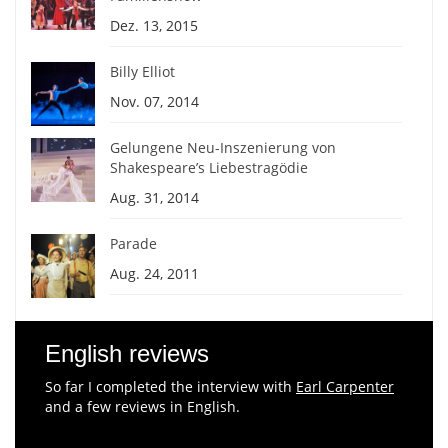
Dez. 13, 2015
Billy Elliot
Nov. 07, 2014
Gelungene Neu-Inszenierung von
Shakespeare’s Liebestragödie
Aug. 31, 2014
Parade
Aug. 24, 2011
English reviews
So far I completed the interview with
Earl Carpenter
and a few reviews in English.