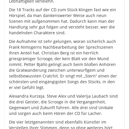
Lebhaftigkeit verleiehn.
Die 18 Tracks auf der CD zum Stück klingen fast wie ein
Hörspiel, da man dankenswerter Weise auch neun
Szenen mit aufgenommen hat. Dadurch kann man der
Handlung sehr gut folgen und versteht besser, wer die
handelnden Charaktere sind.
Die Aufnahme ist sehr gelungen, woran sicherlich auch
Frank Nimsgerns Nachbearbeitung der Sprechszenen
ihren Anteil hat. Christian Berg ist ein herrlich
griesgrämiger Scrooge, der kein Blatt vor den Mund
nimmt. Petter Bjällö gelingt auch beim bloßen Anhören
die Gratwanderung zwischen unterwürfigem und
selbstbewussten Cratchit. Er singt mit „Stern“ einen der
schönsten und eingängigsten Songs des Stücks, in den
er viel Gefühl legt.
Alexandra Kurzeja. Steve Alex und Valerija Laubach sind
die drei Geister, die Scrooge in die Vergangenheit,
Gegenwart und Zukunft führen. Alle drei sind Unikate
und sorgen auch beim Hören der CD für Lacher.
Die vier letztgenannten sind ebenfalls Künstler im
Verstellen ihrer Stimmen, denn so ohne weiteres hört