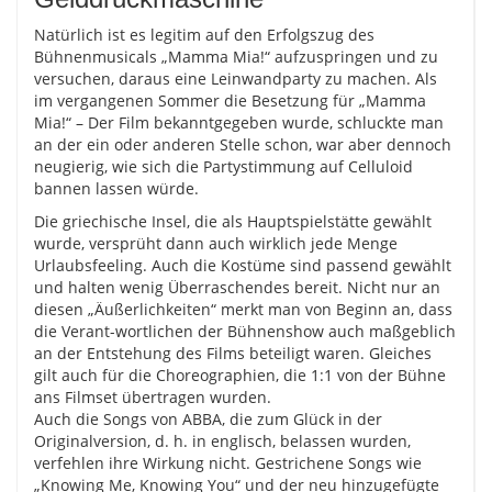
Natürlich ist es legitim auf den Erfolgszug des
Bühnenmusicals „Mamma Mia!“ aufzuspringen und zu
versuchen, daraus eine Leinwandparty zu machen. Als
im vergangenen Sommer die Besetzung für „Mamma
Mia!“ – Der Film bekanntgegeben wurde, schluckte man
an der ein oder anderen Stelle schon, war aber dennoch
neugierig, wie sich die Partystimmung auf Celluloid
bannen lassen würde.
Die griechische Insel, die als Hauptspielstätte gewählt
wurde, versprüht dann auch wirklich jede Menge
Urlaubsfeeling. Auch die Kostüme sind passend gewählt
und halten wenig Überraschendes bereit. Nicht nur an
diesen „Äußerlichkeiten“ merkt man von Beginn an, dass
die Verant-wortlichen der Bühnenshow auch maßgeblich
an der Entstehung des Films beteiligt waren. Gleiches
gilt auch für die Choreographien, die 1:1 von der Bühne
ans Filmset übertragen wurden.
Auch die Songs von ABBA, die zum Glück in der
Originalversion, d. h. in englisch, belassen wurden,
verfehlen ihre Wirkung nicht. Gestrichene Songs wie
„Knowing Me, Knowing You“ und der neu hinzugefügte