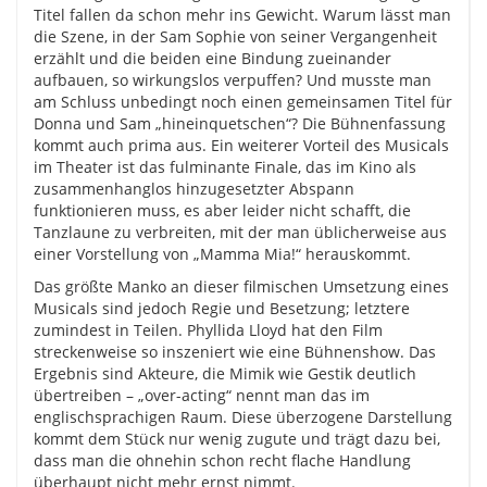
Titel fallen da schon mehr ins Gewicht. Warum lässt man
die Szene, in der Sam Sophie von seiner Vergangenheit
erzählt und die beiden eine Bindung zueinander
aufbauen, so wirkungslos verpuffen? Und musste man
am Schluss unbedingt noch einen gemeinsamen Titel für
Donna und Sam „hineinquetschen“? Die Bühnenfassung
kommt auch prima aus. Ein weiterer Vorteil des Musicals
im Theater ist das fulminante Finale, das im Kino als
zusammenhanglos hinzugesetzter Abspann
funktionieren muss, es aber leider nicht schafft, die
Tanzlaune zu verbreiten, mit der man üblicherweise aus
einer Vorstellung von „Mamma Mia!“ herauskommt.
Das größte Manko an dieser filmischen Umsetzung eines
Musicals sind jedoch Regie und Besetzung; letztere
zumindest in Teilen. Phyllida Lloyd hat den Film
streckenweise so inszeniert wie eine Bühnenshow. Das
Ergebnis sind Akteure, die Mimik wie Gestik deutlich
übertreiben – „over-acting“ nennt man das im
englischsprachigen Raum. Diese überzogene Darstellung
kommt dem Stück nur wenig zugute und trägt dazu bei,
dass man die ohnehin schon recht flache Handlung
überhaupt nicht mehr ernst nimmt.