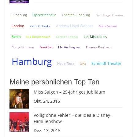
Lüneburg
Theater Lüneburg
Operettenhaus
First Stage Theater
London
Andrew Lloyd Webber
Patrick Stanke
Mark Seibert
Berlin
Nik Breidenbach
Carsten Lepper
Les Miserables
Corny Littmann
Frankfurt
Martin Lingnau
Thomas Borchert
Hamburg
Schmidt Theater
Neue Flora
DVD
Meine persönlichen Top Ten
Miss Saigon – 25-jähriges Jubiläum
Okt. 24, 2016
Völlig ohne Fehler – die ideale Disney-
Familienshow
Dez. 13, 2015