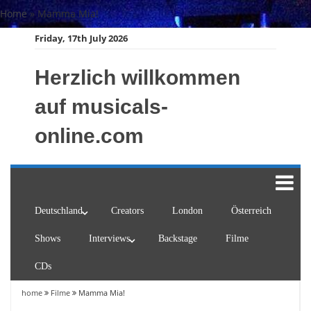
Skip
Home
»
Mamma Mia!
to
Friday, 17th July 2026
content
Herzlich willkommen
auf musicals-
online.com
Deutschland
Creators
London
Österreich
Shows
Interviews
Backstage
Filme
CDs
home
Filme
Mamma Mia!