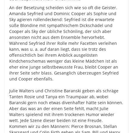
An der Besetzung scheiden sich wie so oft die Geister.
Amanda Seyfried und Dominic Cooper als Sophie und
Sky agieren rollendeckend: Seyfried ist die erwartete
süße Blondine mit sympathischem Dickschädel und
Cooper als Sky der übliche Schönling, der sich aber
ansonsten nicht aus dem Ensemble hervorhebt.
Während Seyfried ihrer Rolle mehr Facetten verleihen
kann, was u. a. auf daran liegt, dass sie trotz des
offensichtlich bei ihrem Anblick ausgelösten
Kindchenschemas weniger das kleine Mädchen ist als
eher eine junge selbstbewusste Frau, bleibt Cooper an
ihrer Seite sehr blass. Gesanglich überzeugen Seyfried
und Cooper ebenfalls.
Julie Walters und Christine Baranski geben als schräge
Tanten Rosie und Tanya ein Traumpaar ab, wobei
Baranski gern noch etwas divenhafter hätte sein können.
Aber das was an der einen Seite fehlt, macht Julie
Walters spielend mit ihrem trockenen Humor wieder
wett. Jede Szene dieser beiden ist eine Freude.
Kommen wir zu den Männern: Pierce Brosnan, Stellan
Skarsgard und Colin Firth geben als Sam, Bill und Harry