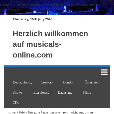
Skip
Home
»
Eine gute Regie-Idee allein reicht nicht aus, um zu
to
überzeugen
content
Thursday, 16th July 2026
Herzlich willkommen
auf musicals-
online.com
Deutschland
Creators
London
Österreich
Shows
Interviews
Backstage
Filme
CDs
home
2016
Eine gute Regie-Idee allein reicht nicht aus, um zu