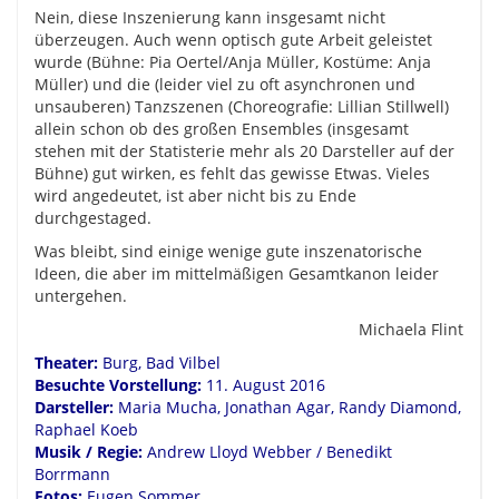
Nein, diese Inszenierung kann insgesamt nicht
überzeugen. Auch wenn optisch gute Arbeit geleistet
wurde (Bühne: Pia Oertel/Anja Müller, Kostüme: Anja
Müller) und die (leider viel zu oft asynchronen und
unsauberen) Tanzszenen (Choreografie: Lillian Stillwell)
allein schon ob des großen Ensembles (insgesamt
stehen mit der Statisterie mehr als 20 Darsteller auf der
Bühne) gut wirken, es fehlt das gewisse Etwas. Vieles
wird angedeutet, ist aber nicht bis zu Ende
durchgestaged.
Was bleibt, sind einige wenige gute inszenatorische
Ideen, die aber im mittelmäßigen Gesamtkanon leider
untergehen.
Michaela Flint
Theater:
Burg, Bad Vilbel
Besuchte Vorstellung:
11. August 2016
Darsteller:
Maria Mucha, Jonathan Agar, Randy Diamond,
Raphael Koeb
Musik / Regie:
Andrew Lloyd Webber / Benedikt
Borrmann
Fotos:
Eugen Sommer