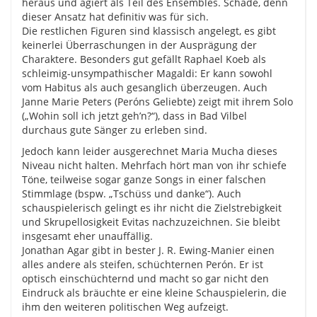
heraus und agiert als Teil des Ensembles. Schade, denn
dieser Ansatz hat definitiv was für sich.
Die restlichen Figuren sind klassisch angelegt, es gibt
keinerlei Überraschungen in der Ausprägung der
Charaktere. Besonders gut gefällt Raphael Koeb als
schleimig-unsympathischer Magaldi: Er kann sowohl
vom Habitus als auch gesanglich überzeugen. Auch
Janne Marie Peters (Peróns Geliebte) zeigt mit ihrem Solo
(„Wohin soll ich jetzt geh’n?“), dass in Bad Vilbel
durchaus gute Sänger zu erleben sind.
Jedoch kann leider ausgerechnet Maria Mucha dieses
Niveau nicht halten. Mehrfach hört man von ihr schiefe
Töne, teilweise sogar ganze Songs in einer falschen
Stimmlage (bspw. „Tschüss und danke“). Auch
schauspielerisch gelingt es ihr nicht die Zielstrebigkeit
und Skrupellosigkeit Evitas nachzuzeichnen. Sie bleibt
insgesamt eher unauffällig.
Jonathan Agar gibt in bester J. R. Ewing-Manier einen
alles andere als steifen, schüchternen Perón. Er ist
optisch einschüchternd und macht so gar nicht den
Eindruck als bräuchte er eine kleine Schauspielerin, die
ihm den weiteren politischen Weg aufzeigt.