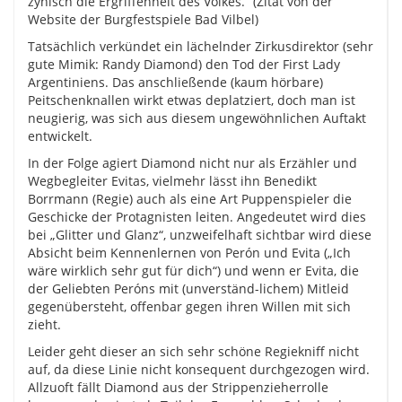
zynisch die Ergriffenheit des Volkes.“ (Zitat von der
Website der Burgfestspiele Bad Vilbel)
Tatsächlich verkündet ein lächelnder Zirkusdirektor (sehr
gute Mimik: Randy Diamond) den Tod der First Lady
Argentiniens. Das anschließende (kaum hörbare)
Peitschenknallen wirkt etwas deplatziert, doch man ist
neugierig, was sich aus diesem ungewöhnlichen Auftakt
entwickelt.
In der Folge agiert Diamond nicht nur als Erzähler und
Wegbegleiter Evitas, vielmehr lässt ihn Benedikt
Borrmann (Regie) auch als eine Art Puppenspieler die
Geschicke der Protagnisten leiten. Angedeutet wird dies
bei „Glitter und Glanz“, unzweifelhaft sichtbar wird diese
Absicht beim Kennenlernen von Perón und Evita („Ich
wäre wirklich sehr gut für dich“) und wenn er Evita, die
der Geliebten Peróns mit (unverständ-lichem) Mitleid
gegenübersteht, offenbar gegen ihren Willen mit sich
zieht.
Leider geht dieser an sich sehr schöne Regiekniff nicht
auf, da diese Linie nicht konsequent durchgezogen wird.
Allzuoft fällt Diamond aus der Strippenzieherrolle