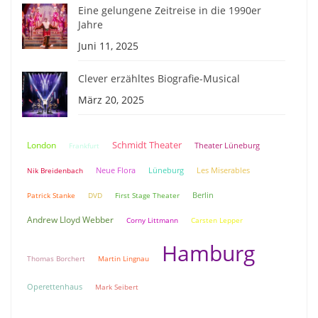
Eine gelungene Zeitreise in die 1990er
Jahre
Juni 11, 2025
Clever erzähltes Biografie-Musical
März 20, 2025
Schmidt Theater
London
Theater Lüneburg
Frankfurt
Neue Flora
Lüneburg
Nik Breidenbach
Les Miserables
Berlin
Patrick Stanke
DVD
First Stage Theater
Andrew Lloyd Webber
Corny Littmann
Carsten Lepper
Hamburg
Thomas Borchert
Martin Lingnau
Operettenhaus
Mark Seibert