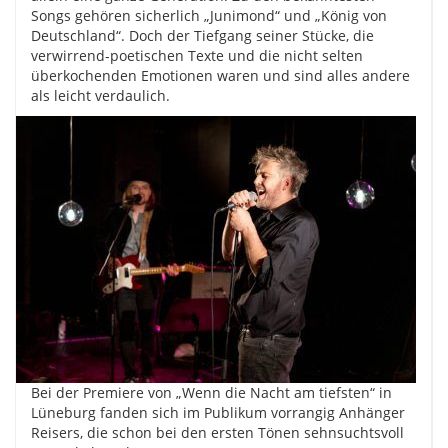
Songs gehören sicherlich „Junimond“ und „König von
Deutschland“. Doch der Tiefgang seiner Stücke, die
verwirrend-poetischen Texte und die nicht selten
überkochenden Emotionen waren und sind alles andere
als leicht verdaulich.
Bei der Premiere von „Wenn die Nacht am tiefsten“ in
Lüneburg fanden sich im Publikum vorrangig Anhänger
Reisers, die schon bei den ersten Tönen sehnsuchtsvoll