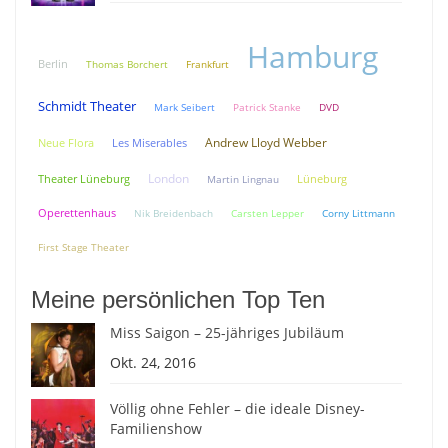
Hamburg
Berlin
Thomas Borchert
Frankfurt
Schmidt Theater
Mark Seibert
Patrick Stanke
DVD
Andrew Lloyd Webber
Neue Flora
Les Miserables
London
Theater Lüneburg
Lüneburg
Martin Lingnau
Operettenhaus
Nik Breidenbach
Carsten Lepper
Corny Littmann
First Stage Theater
Meine persönlichen Top Ten
Miss Saigon – 25-jähriges Jubiläum
Okt. 24, 2016
Völlig ohne Fehler – die ideale Disney-
Familienshow