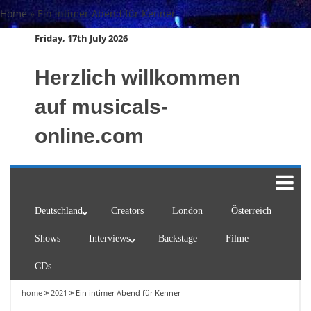
Skip
Home
»
Ein intimer Abend für Kenner
to
Friday, 17th July 2026
content
Herzlich willkommen
auf musicals-
online.com
Deutschland
Creators
London
Österreich
Shows
Interviews
Backstage
Filme
CDs
home
2021
Ein intimer Abend für Kenner