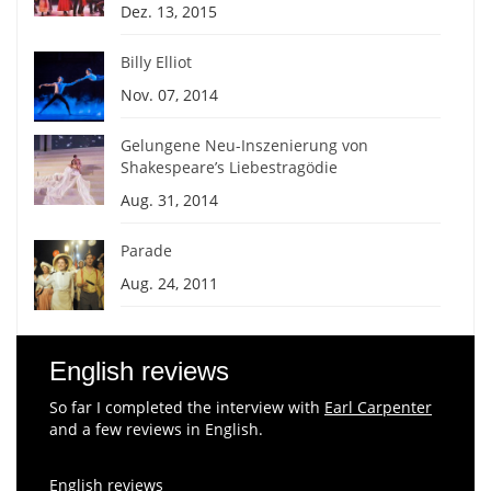
Dez. 13, 2015
Billy Elliot
Nov. 07, 2014
Gelungene Neu-Inszenierung von
Shakespeare’s Liebestragödie
Aug. 31, 2014
Parade
Aug. 24, 2011
English reviews
So far I completed the interview with
Earl Carpenter
and a few reviews in English.
English reviews