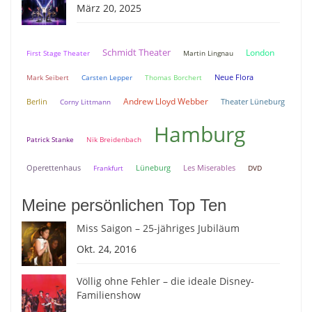
März 20, 2025
Schmidt Theater
London
First Stage Theater
Martin Lingnau
Neue Flora
Mark Seibert
Carsten Lepper
Thomas Borchert
Andrew Lloyd Webber
Berlin
Theater Lüneburg
Corny Littmann
Hamburg
Patrick Stanke
Nik Breidenbach
Lüneburg
Operettenhaus
Frankfurt
Les Miserables
DVD
Meine persönlichen Top Ten
Miss Saigon – 25-jähriges Jubiläum
Okt. 24, 2016
Völlig ohne Fehler – die ideale Disney-
Familienshow