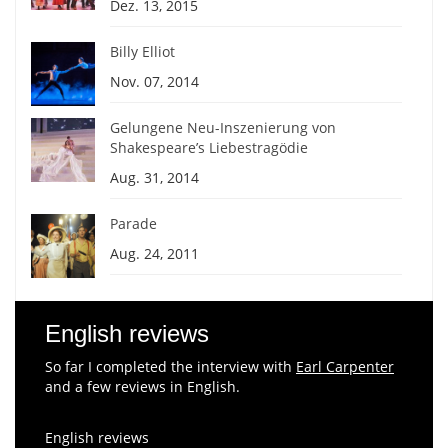
Dez. 13, 2015
Billy Elliot
Nov. 07, 2014
Gelungene Neu-Inszenierung von
Shakespeare’s Liebestragödie
Aug. 31, 2014
Parade
Aug. 24, 2011
English reviews
So far I completed the interview with
Earl Carpenter
and a few reviews in English.
English reviews