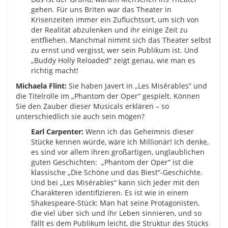
gehen. Für uns Briten war das Theater in
Krisenzeiten immer ein Zufluchtsort, um sich von
der Realität abzulenken und ihr einige Zeit zu
entfliehen. Manchmal nimmt sich das Theater selbst
zu ernst und vergisst, wer sein Publikum ist. Und
„Buddy Holly Reloaded“ zeigt genau, wie man es
richtig macht!
Michaela Flint:
Sie haben Javert in „Les Misérables“ und
die Titelrolle im „Phantom der Oper“ gespielt. Können
Sie den Zauber dieser Musicals erklären – so
unterschiedlich sie auch sein mögen?
Earl Carpenter:
Wenn ich das Geheimnis dieser
Stücke kennen würde, wäre ich Millionär! Ich denke,
es sind vor allem ihren großartigen, unglaublichen
guten Geschichten: „Phantom der Oper“ ist die
klassische „Die Schöne und das Biest“-Geschichte.
Und bei „Les Misérables“ kann sich jeder mit den
Charakteren identifizieren. Es ist wie in einem
Shakespeare-Stück: Man hat seine Protagonisten,
die viel über sich und ihr Leben sinnieren, und so
fällt es dem Publikum leicht, die Struktur des Stücks