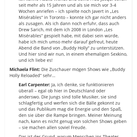
seit mehr als 15 Jahren und als sie mich vor 3-4
Wochen anriefen – ich spielte noch Javert in „Les
Misérables“ in Toronto – konnte ich gar nicht anders
als zusagen. Als ich dann noch erfuhr, dass auch
Drew Sarich, mit dem ich 2008 in London „Les
Misérables“ gespielt habe, mit dabei sein würde,
habe ich mich umso mehr darauf gefreut, heute
Abend die Band von „Buddy Holly“ zu unterstützen.
Und hier sind wir nun, in einem ehemaligen Sexkino,
und ich liebe es!
Michaela Flint:
Die Zuschauer mögen Shows wie „Buddy
Holly Reloaded“ sehr…
Earl Carpenter:
Ja, ich denke, sie funktionieren
überall – egal ob hier in Deutschland oder
anderswo. Die Jungs sind tolle Musiker, sie sind
schlagfertig und werfen sich die Bälle gekonnt zu
und das Publikum mag die Energie und den Spaß,
den sie über die Rampe bringen. Meiner Meinung
nach, kann es nicht genug von solchen Shows geben
– sie machen allen soviel Freude.
Das ist der Grund, warum Menschen ins Theater