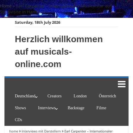
Skip
Home
»
Earl Carpenter – Internationaler Musicalstar auf
to
Stippvisite in Hamburg
content
Saturday, 18th July 2026
Herzlich willkommen
auf musicals-
online.com
Deutschland
Creators
London
Österreich
Shows
Interviews
Backstage
Filme
CDs
home
Interviews mit Darstellern
Earl Carpenter – Internationaler