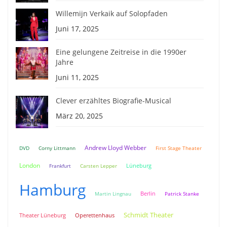
Willemijn Verkaik auf Solopfaden
Juni 17, 2025
Eine gelungene Zeitreise in die 1990er
Jahre
Juni 11, 2025
Clever erzähltes Biografie-Musical
März 20, 2025
Andrew Lloyd Webber
DVD
Corny Littmann
First Stage Theater
London
Lüneburg
Frankfurt
Carsten Lepper
Hamburg
Berlin
Martin Lingnau
Patrick Stanke
Schmidt Theater
Theater Lüneburg
Operettenhaus