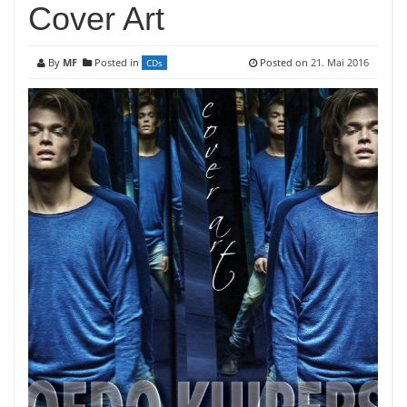
Cover Art
By
MF
Posted in
Posted on
21. Mai 2016
CDs