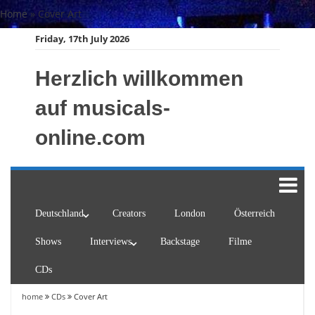
Skip
Home
»
Cover Art
to
Friday, 17th July 2026
content
Herzlich willkommen
auf musicals-
online.com
Deutschland
Creators
London
Österreich
Shows
Interviews
Backstage
Filme
CDs
home
CDs
Cover Art