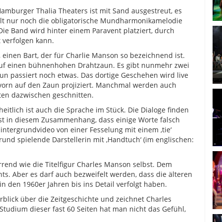
amburger Thalia Theaters ist mit Sand ausgestreut, es
hlt nur noch die obligatorische Mundharmonikamelodie
ie Band wird hinter einem Paravent platziert, durch
 verfolgen kann.
, einen Bart, der für Charlie Manson so bezeichnend ist.
i auf einen bühnenhohen Drahtzaun. Es gibt nunmehr zwei
un passiert noch etwas. Das dortige Geschehen wird live
rn auf den Zaun projiziert. Manchmal werden auch
hten dazwischen geschnitten.
itlich ist auch die Sprache im Stück. Die Dialoge finden
 ist in diesem Zusammenhang, dass einige Worte falsch
intergrundvideo von einer Fesselung mit einem ‚tie‘
grund spielende Darstellerin mit ‚Handtuch‘ (im englischen:
rend wie die Titelfigur Charles Manson selbst. Dem
s. Aber es darf auch bezweifelt werden, dass die älteren
n den 1960er Jahren bis ins Detail verfolgt haben.
blick über die Zeitgeschichte und zeichnet Charles
udium dieser fast 60 Seiten hat man nicht das Gefühl,