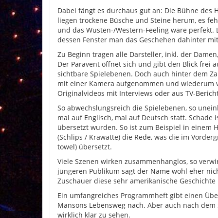
Dabei fängt es durchaus gut an: Die Bühne des H
liegen trockene Büsche und Steine herum, es fe
und das Wüsten-/Western-Feeling wäre perfekt. D
dessen Fenster man das Geschehen dahinter mit
Zu Beginn tragen alle Darsteller, inkl. der Damen
Der Paravent öffnet sich und gibt den Blick fre
sichtbare Spielebenen. Doch auch hinter dem Za
mit einer Kamera aufgenommen und wiederum vo
Originalvideos mit Interviews oder aus TV-Beric
So abwechslungsreich die Spielebenen, so uneinhe
mal auf Englisch, mal auf Deutsch statt. Schade
übersetzt wurden. So ist zum Beispiel in einem H
(Schlips / Krawatte) die Rede, was die im Vorder
towel) übersetzt.
Viele Szenen wirken zusammenhanglos, so verwir
jüngeren Publikum sagt der Name wohl eher nicht
Zuschauer diese sehr amerikanische Geschichte i
Ein umfangreiches Programmheft gibt einen Über
Mansons Lebensweg nach. Aber auch nach dem St
wirklich klar zu sehen.