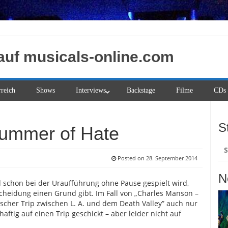
auf musicals-online.com
rreich
Shows
Interviews
Backstage
Filme
CDs
S
ummer of Hate
Su
na
Posted on
28. September 2014
N
 schon bei der Uraufführung ohne Pause gespielt wird,
scheidung einen Grund gibt. Im Fall von „Charles Manson –
ischer Trip zwischen L. A. und dem Death Valley” auch nur
tig auf einen Trip geschickt – aber leider nicht auf