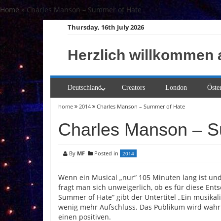
Skip
Home
»
Charles Manson – Summer of Hate
to
Thursday, 16th July 2026
content
Herzlich willkommen 
Deutschland
Creators
London
Öste
home
2014
Charles Manson – Summer of Hate
Charles Manson – S
By
MF
Posted in
2014
Wenn ein Musical „nur“ 105 Minuten lang ist und
fragt man sich unweigerlich, ob es für diese Ent
Summer of Hate“ gibt der Untertitel „Ein musikal
wenig mehr Aufschluss. Das Publikum wird wahrhaf
einen positiven.