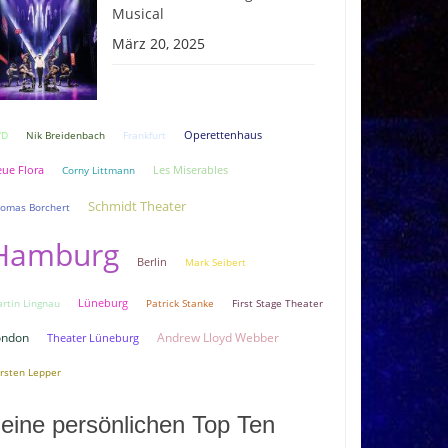
Musical
März 20, 2025
VD
Nik Breidenbach
Frankfurt
Operettenhaus
ue Flora
Corny Littmann
Les Miserables
Schmidt Theater
omas Borchert
Hamburg
Berlin
Mark Seibert
Lüneburg
rtin Lingnau
Patrick Stanke
First Stage Theater
ondon
Andrew Lloyd Webber
Theater Lüneburg
rsten Lepper
eine persönlichen Top Ten