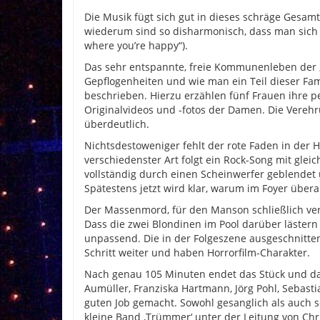
Die Musik fügt sich gut in dieses schräge Gesamt
wiederum sind so disharmonisch, dass man sich 
where you’re happy“).
Das sehr entspannte, freie Kommunenleben der ‚Fa
Gepflogenheiten und wie man ein Teil dieser Fa
beschrieben. Hierzu erzählen fünf Frauen ihre p
Originalvideos und -fotos der Damen. Die Verehr
überdeutlich.
Nichtsdestoweniger fehlt der rote Faden in der
verschiedenster Art folgt ein Rock-Song mit glei
vollständig durch einen Scheinwerfer geblendet
Spätestens jetzt wird klar, warum im Foyer übera
Der Massenmord, für den Manson schließlich ve
Dass die zwei Blondinen im Pool darüber läster
unpassend. Die in der Folgeszene ausgeschnitte
Schritt weiter und haben Horrorfilm-Charakter.
Nach genau 105 Minuten endet das Stück und das P
Aumüller, Franziska Hartmann, Jörg Pohl, Sebast
guten Job gemacht. Sowohl gesanglich als auch 
kleine Band ‚Trümmer‘ unter der Leitung von Chr