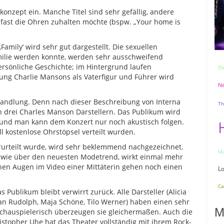
konzept ein. Manche Titel sind sehr gefällig, andere
fast die Ohren zuhalten möchte (bspw. „Your home is
mily‘ wird sehr gut dargestellt. Die sexuellen
milie werden konnte, werden sehr ausschweifend
ersönliche Geschichte; im Hintergrund laufen
D
ung Charlie Mansons als Vaterfigur und Führer wird
Ne
 Handlung. Denn nach dieser Beschreibung von Interna
Th
ch drei Charles Manson Darstellern. Das Publikum wird
 und man kann dem Konzert nur noch akustisch folgen.
ll kostenlose Ohrstöpsel verteilt wurden.
rurteilt wurde, wird sehr beklemmend nachgezeichnet.
Ma
n wie über den neuesten Modetrend, wirkt einmal mehr
nen Augen im Video einer Mittäterin gehen noch einen
L
Ca
ublikum bleibt verwirrt zurück. Alle Darsteller (Alicia
ian Rudolph, Maja Schöne, Tilo Werner) haben einen sehr
M
schauspielerisch überzeugen sie gleichermaßen. Auch die
istopher Uhe hat das Theater vollständig mit ihrem Rock-