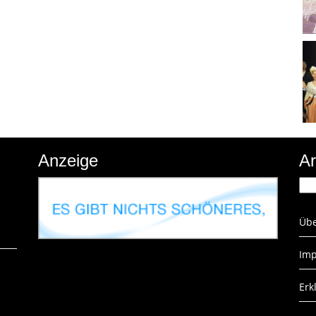
Anzeige
Ar
Arc
Übe
Imp
Erk